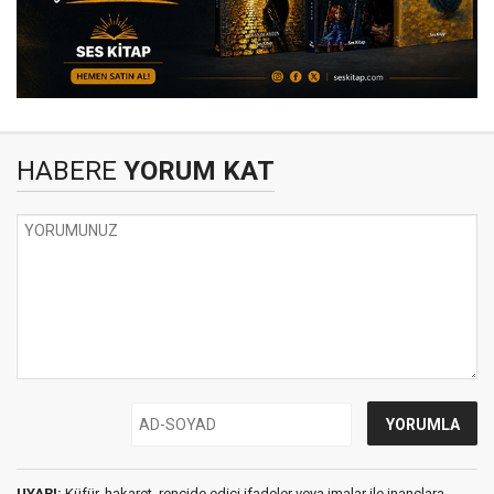
HABERE
YORUM KAT
UYARI:
Küfür, hakaret, rencide edici ifadeler veya imalar ile inançlara