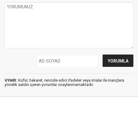
UYARI:
Küfür, hakaret, rencide edici ifadeler veya imalar ile inançlara
yönelik saldırı içeren yorumlar onaylanmamaktadır.
İstanbul Ses © 2009 - 2026 / Tel: 0850 308 54 42
E. Posta: istanbulses@gmail.com