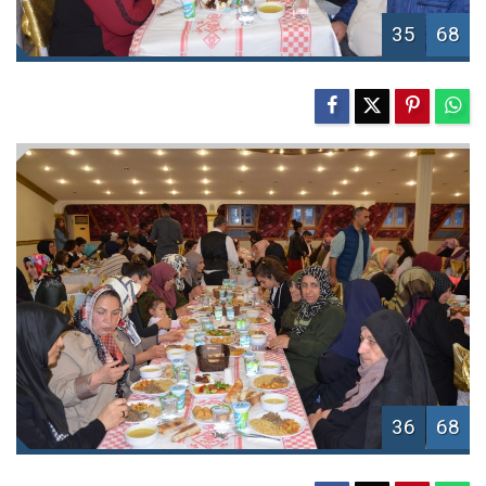
35
68
36
68