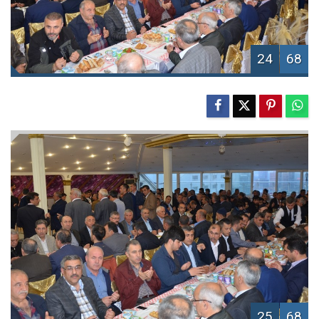
24
68
25
68