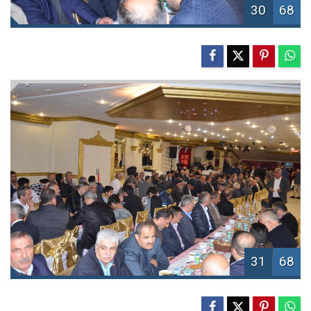
30
68
31
68