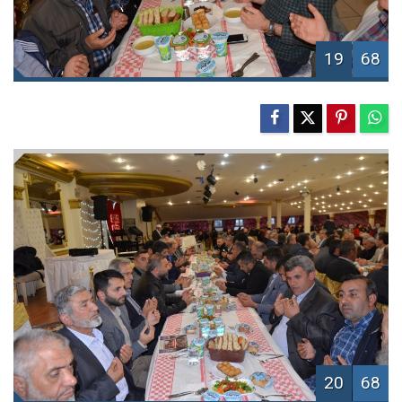
19
68
20
68