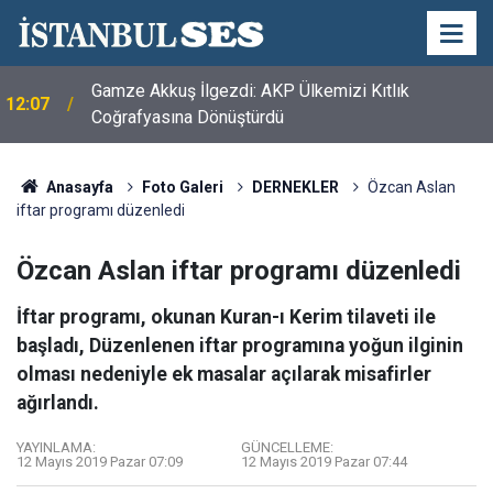
Adnan Demirci ve Nevaf Bilek Hakkari Ticaret ve
11:56
Sanayi Odası'nı Ziyaret Etti
Anasayfa
Foto Galeri
DERNEKLER
Özcan Aslan
iftar programı düzenledi
Özcan Aslan iftar programı düzenledi
İftar programı, okunan Kuran-ı Kerim tilaveti ile
başladı, Düzenlenen iftar programına yoğun ilginin
olması nedeniyle ek masalar açılarak misafirler
ağırlandı.
YAYINLAMA:
GÜNCELLEME:
12 Mayıs 2019 Pazar 07:09
12 Mayıs 2019 Pazar 07:44