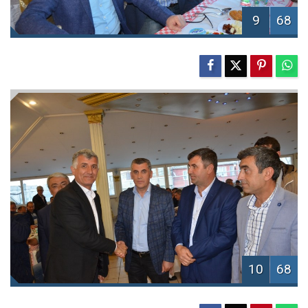
9
68
10
68