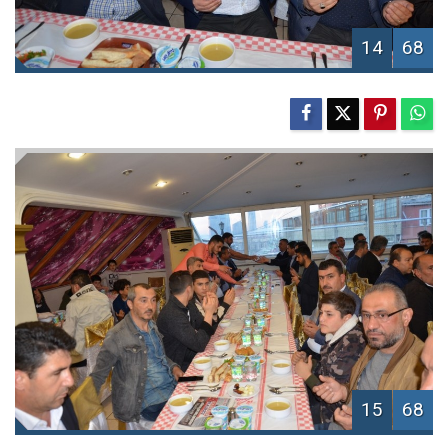
14
68
15
68