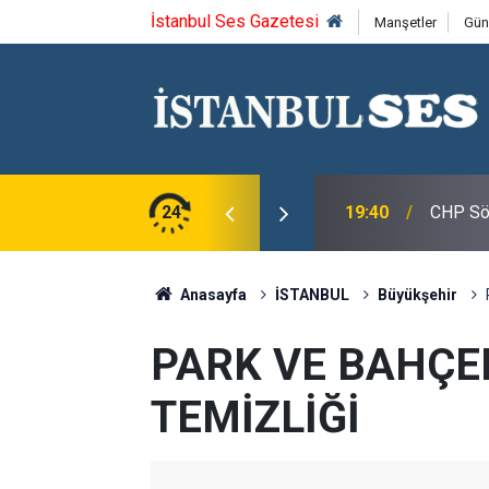
İstanbul Ses Gazetesi
Manşetler
Gün
roğlu, CHP Spor Kurulu Üyeleri ile Bir Araya
24
19:40
CHP Söz
Anasayfa
İSTANBUL
Büyükşehir
PARK VE BAHÇE
TEMİZLİĞİ