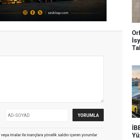
Or
İs
Ta
İB
Yü
 veya imalar ile inançlara yönelik saldırı içeren yorumlar