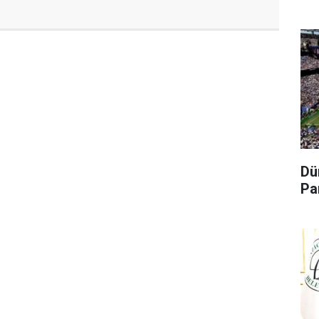
Dü
Pa