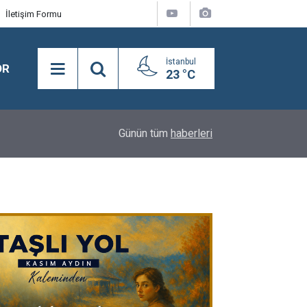
İletişim Formu
İstanbul
OR
23 °C
18:16
Y.A.A.Y.D. Derneği Koşusu’nda birinciliğe Kral Sul
Günün tüm
haberleri