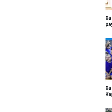
Ba
pa
Ba
Kap