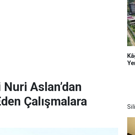
Kâ
Ye
 Nuri Aslan’dan
Eden Çalışmalara
Sil