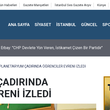
ün Haberleri
Gazete Manşetleri
İstanbul Ses Gazete Arşiv
Künye
ANA SAYFA
SİYASET
İSTANBUL
GÜNCEL
SP
a Erbay: "CHP Devlete Yön Veren, İstikamet Çizen Bir Partidir"
PLANETARYUM ÇADIRINDA ÖĞRENCİLER EVRENİ İZLEDİ
ÇADIRINDA
ENİ İZLEDİ