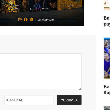
Ba
pa
Ba
Kap