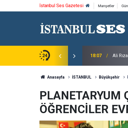
İstanbul Ses Gazetesi
Manşetler
Gün
sı'nda Gurbetçilerin Sorunlarını Dinledi
24
18:07
Ali Rız
Anasayfa
İSTANBUL
Büyükşehir
PLANETARYUM 
ÖĞRENCİLER EVR