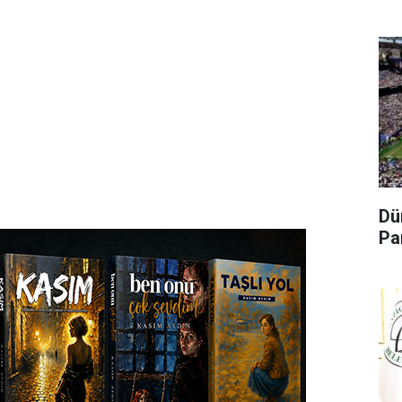
Dü
Pa