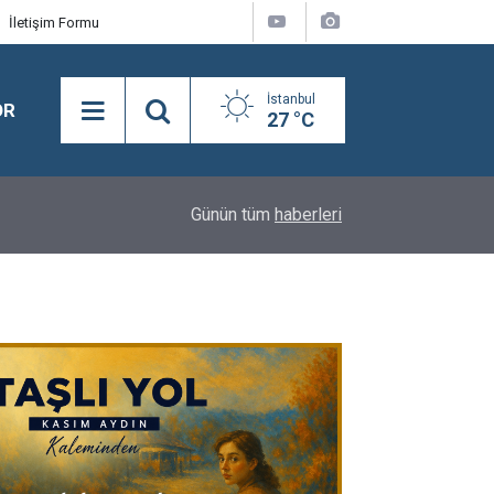
İletişim Formu
İstanbul
OR
27 °C
17:56
Yıldırım Kaya: "LGS'nin Kazananı Yine Eşitsizlik 
Günün tüm
haberleri