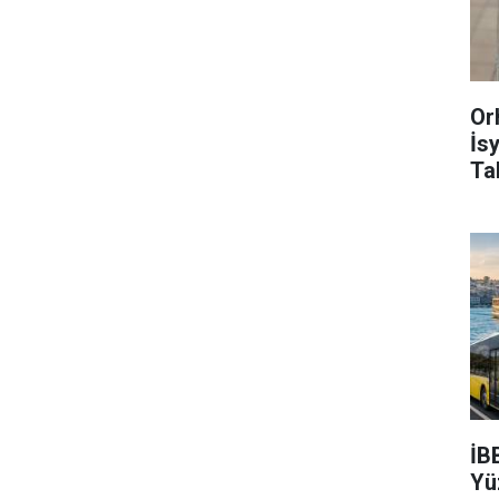
Or
İs
Ta
İB
Yü