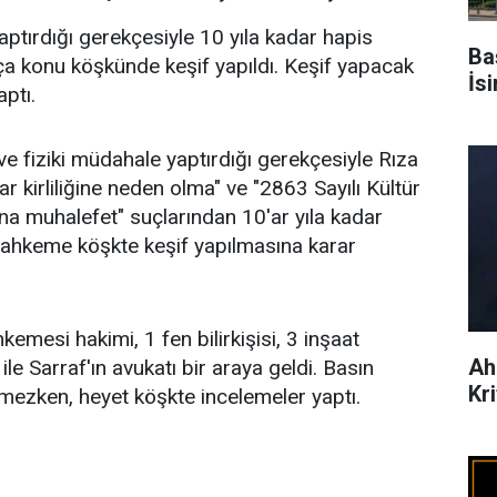
yaptırdığı gerekçesiyle 10 yıla kadar hapis
Ba
uça konu köşkünde keşif yapıldı. Keşif yapacak
İs
ptı.
i ve fiziki müdahale yaptırdığı gerekçesiyle Rıza
r kirliliğine neden olma" ve "2863 Sayılı Kültür
na muhalefet" suçlarından 10'ar yıla kadar
mahkeme köşkte keşif yapılmasına karar
emesi hakimi, 1 fen bilirkişisi, 3 inşaat
Ah
e Sarraf'ın avukatı bir araya geldi. Basın
Kr
lmezken, heyet köşkte incelemeler yaptı.