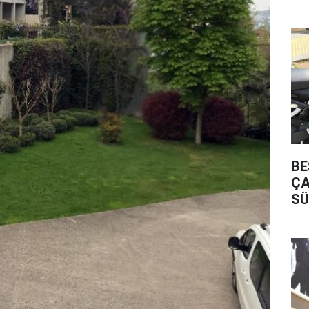
BE
ÇA
SÜ