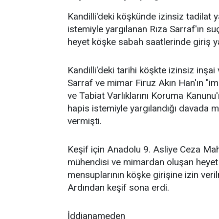
Kandilli'deki köşkünde izinsiz tadilat 
istemiyle yargılanan Rıza Sarraf'ın s
heyet köşke sabah saatlerinde giriş ya
Kandilli'deki tarihi köşkte izinsiz inşa
Sarraf ve mimar Firuz Akın Han'ın "ima
ve Tabiat Varlıklarını Koruma Kanunu'
hapis istemiyle yargılandığı davada 
vermişti.
Keşif için Anadolu 9. Asliye Ceza Mahk
mühendisi ve mimardan oluşan heyet il
mensuplarının köşke girişine izin veri
Ardından keşif sona erdi.
İddianameden