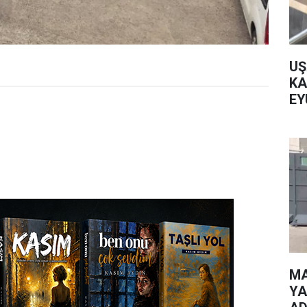
UŞ
KA
EY
MA
YA