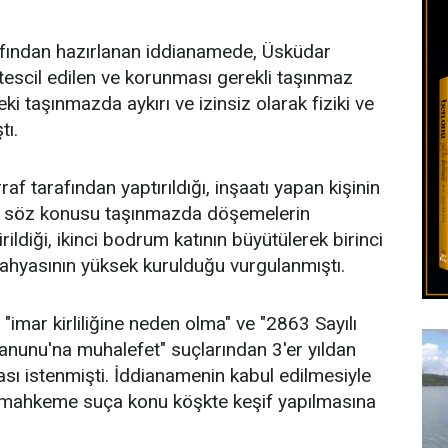
afından hazırlanan iddianamede, Üsküdar
k tescil edilen ve korunması gerekli taşınmaz
deki taşınmazda aykırı ve izinsiz olarak fiziki ve
tı.
af tarafından yaptırıldığı, inşaatı yapan kişinin
en, söz konusu taşınmazda döşemelerin
irildiği, ikinci bodrum katının büyütülerek birinci
 mahyasının yüksek kurulduğu vurgulanmıştı.
imar kirliliğine neden olma" ve "2863 Sayılı
Kanunu'na muhalefet" suçlarından 3'er yıldan
ası istenmişti. İddianamenin kabul edilmesiyle
, mahkeme suça konu köşkte keşif yapılmasına