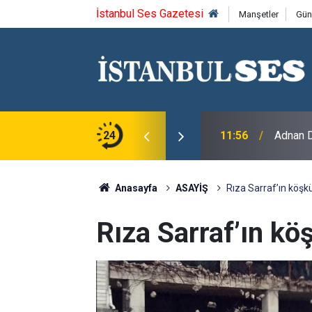
İstanbul Ses Gazetesi
Manşetler
Gün
kari Ticaret ve Sanayi Odası'nı Ziyaret Etti
24
11:56
Adnan D
Anasayfa
ASAYİŞ
Rıza Sarraf’ın köşkü
Rıza Sarraf’ın kö