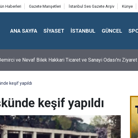
ün Haberleri
Gazete Manşetleri
İstanbul Ses Gazete Arşiv
Künye
ANA SAYFA
SİYASET
İSTANBUL
GÜNCEL
SP
emirci ve Nevaf Bilek Hakkari Ticaret ve Sanayi Odası'nı Ziyaret 
nde keşif yapıldı
şkünde keşif yapıldı