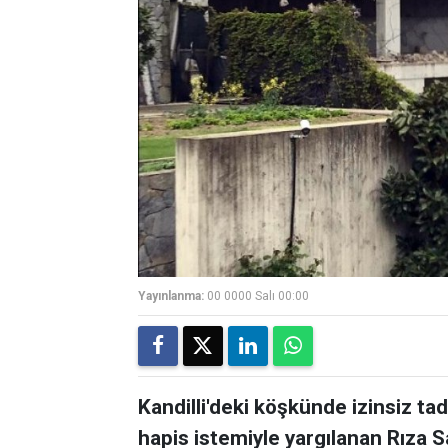
Yayınlanma:
00 0000 Salı 00:00
Kandilli'deki köşkünde izinsiz tad
hapis istemiyle yargılanan Rıza S