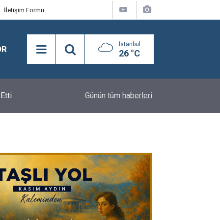
İletişim Formu
İstanbul
OR
26 °C
CHP Genel Başkanı Kemal Kılıçdaroğlu, Gençlik K
Etti
11:32
Günün tüm
haberleri
Araya Geldi