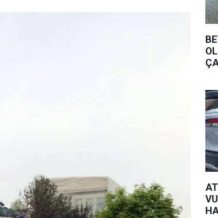
BE
OL
ÇA
AT
VU
HA