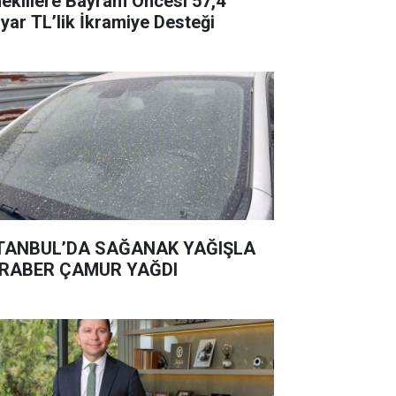
eklilere Bayram Öncesi 57,4
lyar TL’lik İkramiye Desteği
TANBUL’DA SAĞANAK YAĞIŞLA
RABER ÇAMUR YAĞDI