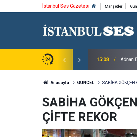
İstanbul Ses Gazetesi
Manşetler
Gün
24
15:08
Adnan D
Anasayfa
GÜNCEL
SABİHA GÖKÇEN 
SABİHA GÖKÇEN
ÇİFTE REKOR