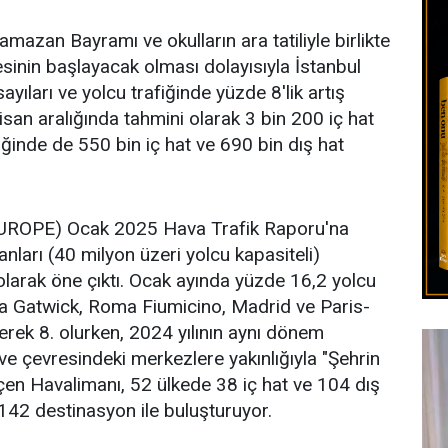
amazan Bayramı ve okulların ara tatiliyle birlikte
esinin başlayacak olması dolayısıyla İstanbul
ıları ve yolcu trafiğinde yüzde 8'lik artış
isan aralığında tahmini olarak 3 bin 200 iç hat
iğinde de 550 bin iç hat ve 690 bin dış hat
EUROPE) Ocak 2025 Hava Trafik Raporu'na
arı (40 milyon üzeri yolcu kapasiteli)
olarak öne çıktı. Ocak ayında yüzde 16,2 yolcu
a Gatwick, Roma Fiumicino, Madrid ve Paris-
erek 8. olurken, 2024 yılının aynı dönem
ve çevresindeki merkezlere yakınlığıyla "Şehrin
çen Havalimanı, 52 ülkede 38 iç hat ve 104 dış
142 destinasyon ile buluşturuyor.