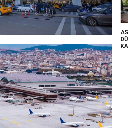
AS
DÜ
KA