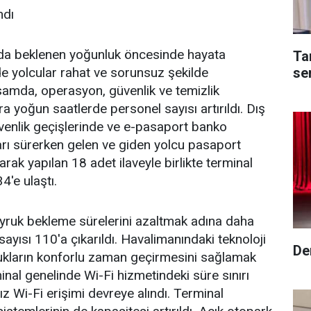
ndı
da beklenen yoğunluk öncesinde hayata
Ta
se
de yolcular rahat ve sorunsuz şekilde
psamda, operasyon, güvenlik ve temizlik
ra yoğun saatlerde personel sayısı artırıldı. Dış
üvenlik geçişlerinde ve e-pasaport banko
arı sürerken gelen ve giden yolcu pasaport
olarak yapılan 18 adet ilaveyle birlikte terminal
4'e ulaştı.
uyruk bekleme sürelerini azaltmak adına daha
ayısı 110'a çıkarıldı. Havalimanındaki teknoloji
De
onukların konforlu zaman geçirmesini sağlamak
inal genelinde Wi-Fi hizmetindeki süre sınırı
z Wi-Fi erişimi devreye alındı. Terminal