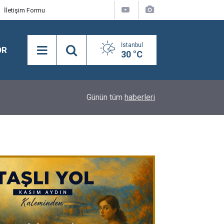
İletişim Formu
İstanbul
OR
30 °C
Rıfat Turuntay Nalbantoğlu: "Menderes Belediye
14:32
Günün tüm
haberleri
İhraç Talebiyle Disipline Sevk Edildi"