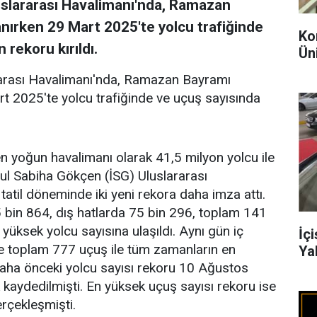
uslararası Havalimanı'nda, Ramazan
nırken 29 Mart 2025'te yolcu trafiğinde
Ko
rekoru kırıldı.
Ün
rarası Havalimanı'nda, Ramazan Bayramı
t 2025'te yolcu trafiğinde ve uçuş sayısında
en yoğun havalimanı olarak 41,5 milyon yolcu ile
ul Sabiha Gökçen (İSG) Uluslararası
til döneminde iki yeni rekora daha imza attı.
 bin 864, dış hatlarda 75 bin 296, toplam 141
yüksek yolcu sayısına ulaşıldı. Aynı gün iç
İçi
re toplam 777 uçuş ile tüm zamanların en
Yab
 Daha önceki yolcu sayısı rekoru 10 Ağustos
 kaydedilmişti. En yüksek uçuş sayısı rekoru ise
rçekleşmişti.