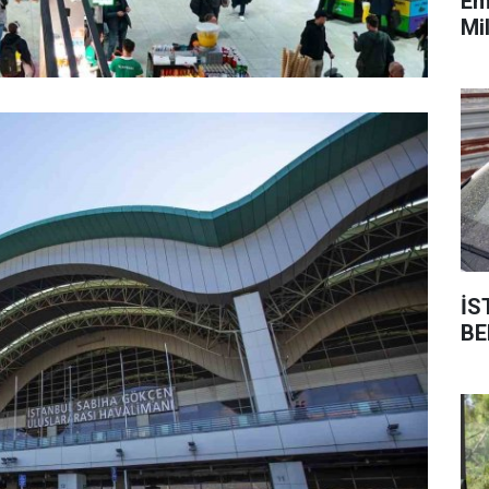
Em
Mi
İS
BE