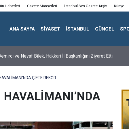
ün Haberleri
Gazete Manşetleri
İstanbul Ses Gazete Arşiv
Künye
ANA SAYFA
SİYASET
İSTANBUL
GÜNCEL
SP
emirci ve Nevaf Bilek, Hakkari İl Başkanlığını Ziyaret Etti
HAVALİMANI’NDA ÇİFTE REKOR
 HAVALİMANI’NDA