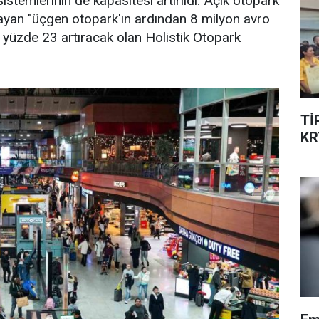
stemlerinin de kapasitesi artırıldı. Açık otopark
layan "üçgen otopark'ın ardından 8 milyon avro
 yüzde 23 artıracak olan Holistik Otopark
Tİ
KR