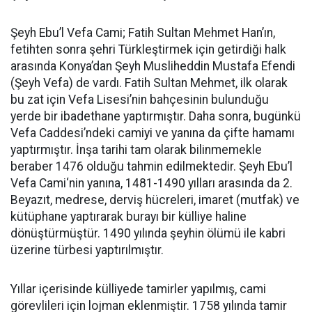
Şeyh Ebu’l Vefa Cami; Fatih Sultan Mehmet Han’ın,
fetihten sonra şehri Türkleştirmek için getirdiği halk
arasında Konya’dan Şeyh Musliheddin Mustafa Efendi
(Şeyh Vefa) de vardı. Fatih Sultan Mehmet, ilk olarak
bu zat için Vefa Lisesi’nin bahçesinin bulunduğu
yerde bir ibadethane yaptırmıştır. Daha sonra, bugünkü
Vefa Caddesi’ndeki camiyi ve yanına da çifte hamamı
yaptırmıştır. İnşa tarihi tam olarak bilinmemekle
beraber 1476 olduğu tahmin edilmektedir. Şeyh Ebu’l
Vefa Cami‘nin yanına, 1481-1490 yılları arasında da 2.
Beyazıt, medrese, derviş hücreleri, imaret (mutfak) ve
kütüphane yaptırarak burayı bir külliye haline
dönüştürmüştür. 1490 yılında şeyhin ölümü ile kabri
üzerine türbesi yaptırılmıştır.
Yıllar içerisinde külliyede tamirler yapılmış, cami
görevlileri için lojman eklenmiştir. 1758 yılında tamir