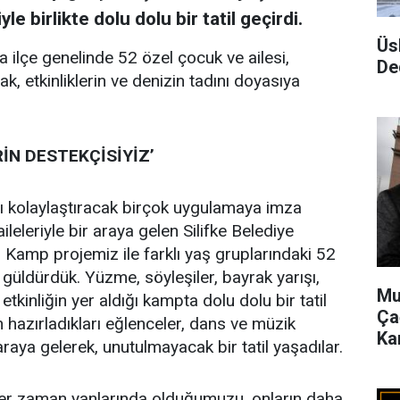
e birlikte dolu dolu bir tatil geçirdi.
Üs
ilçe genelinde 52 özel çocuk ve ailesi,
De
ak, etkinliklerin ve denizin tadını doyasıya
İN DESTEKÇİSİYİZ’
ını kolaylaştıracak birçok uygulamaya imza
aileleriyle bir araya gelen Silifke Belediye
 Kamp projemiz ile farklı yaş gruplarındaki 52
güldürdük. Yüzme, söyleşiler, bayrak yarışı,
Mu
etkinliğin yer aldığı kampta dolu dolu bir tatil
Ça
n hazırladıkları eğlenceler, dans ve müzik
Ka
 araya gelerek, unutulmayacak bir tatil yaşadılar.
 her zaman yanlarında olduğumuzu, onların daha