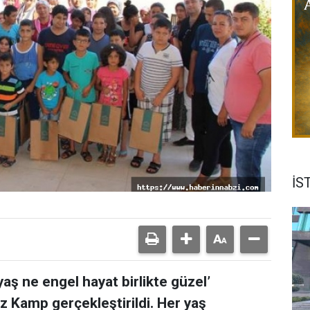
İS
yaş ne engel hayat birlikte güzel’
iz Kamp gerçekleştirildi. Her yaş