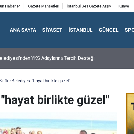
ün Haberleri
Gazete Manşetleri
İstanbul Ses Gazete Arşiv
Künye
ANA SAYFA
SİYASET
İSTANBUL
GÜNCEL
SP
 Belediyesi'nden YKS Adaylarına Tercih Desteği
DÜZÜ’NDE YAZ SPOR KURSLARI TÜM HIZIYLA DEVAM EDİYOR
Silifke Belediyes: "hayat birlikte güzel"
 "hayat birlikte güzel"