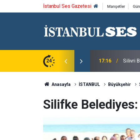
İstanbul Ses Gazetesi
Manşetler
Gün
17:16
Silivri
24
16:24
BEYLİK
Anasayfa
İSTANBUL
Büyükşehir
Silifke Belediyes: