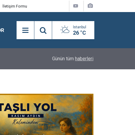
İletişim Formu
İstanbul
OR
26 °C
Mavi Ateş: Yüreğin Üç Rengi Programı Silivri'de
16:16
Günün tüm
haberleri
Gördü