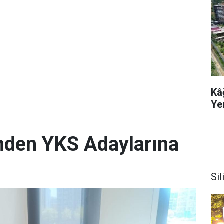
Kâ
Ye
i'nden YKS Adaylarına
Sil