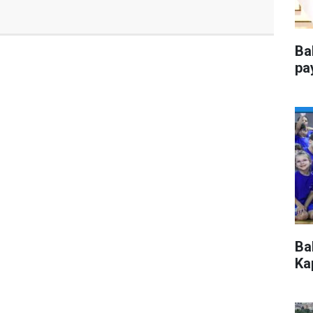
Ba
pa
Ba
Kap