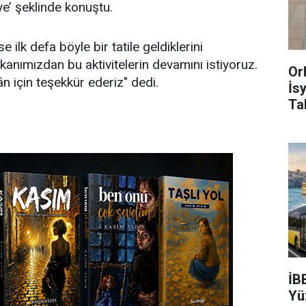
ye’ şeklinde konuştu.
se ilk defa böyle bir tatile geldiklerini
kanımızdan bu aktivitelerin devamını istiyoruz.
Or
n için teşekkür ederiz" dedi.
İs
Ta
İB
Yü