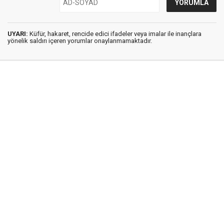
UYARI:
Küfür, hakaret, rencide edici ifadeler veya imalar ile inançlara
yönelik saldırı içeren yorumlar onaylanmamaktadır.
İstanbul Ses © 2009 - 2026 / Tel: 0850 308 54 42
E. Posta: istanbulses@gmail.com
İstanbul Ses Gazetesi
Künye
İletişim
Günün Haberleri
Gazete Manşetleri
Gizlilik İlkeleri
Sitene Ekle