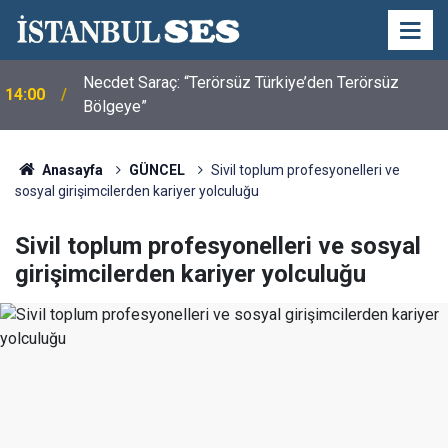
Necdet Saraç: “Terörsüz Türkiye’den Terörsüz
14:00
Bölgeye”
Adana Altın Koza’dan Suna Selen, Macit Koper ve
11:00
Aydın Sayman’a Emek Ödülü
Anasayfa
GÜNCEL
Sivil toplum profesyonelleri ve
sosyal girişimcilerden kariyer yolculuğu
Sivil toplum profesyonelleri ve sosyal
girişimcilerden kariyer yolculuğu