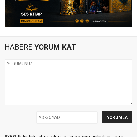
HABERE
YORUM KAT
UYARI:
Küfür, hakaret, rencide edici ifadeler veya imalar ile inançlara