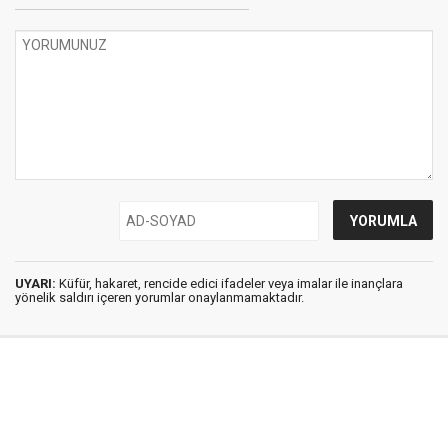
UYARI:
Küfür, hakaret, rencide edici ifadeler veya imalar ile inançlara
yönelik saldırı içeren yorumlar onaylanmamaktadır.
İstanbul Ses © 2009 - 2026 / Tel: 0850 308 54 42