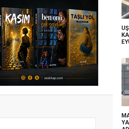
UŞ
KA
EY
MA
YA