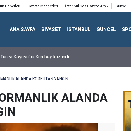
ün Haberleri
Gazete Manşetleri
İstanbul Ses Gazete Arşiv
Künye
ANA SAYFA
SİYASET
İSTANBUL
GÜNCEL
SP
 Tunca Koşusu'nu Kumbey kazandı
Asli Üyemiz M. Zeki Tunca'yı saygıyla anıyoruz
RMANLIK ALANDA KORKUTAN YANGIN
 ORMANLIK ALANDA
GIN