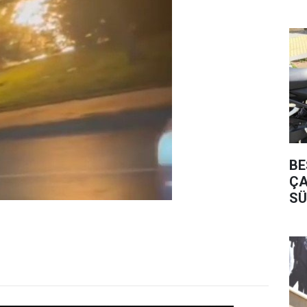
BE
ÇA
SÜ