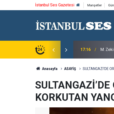
İstanbul Ses Gazetesi
Manşetler
Gün
17:16
M. Zeki
24
21:28
Merhum 
Anasayfa
ASAYİŞ
SULTANGAZİ’DE O
SULTANGAZİ’DE
KORKUTAN YAN