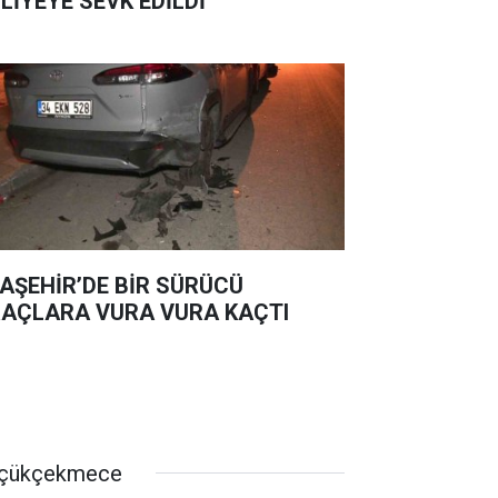
LİYEYE SEVK EDİLDİ
AŞEHİR’DE BİR SÜRÜCÜ
AÇLARA VURA VURA KAÇTI
çükçekmece