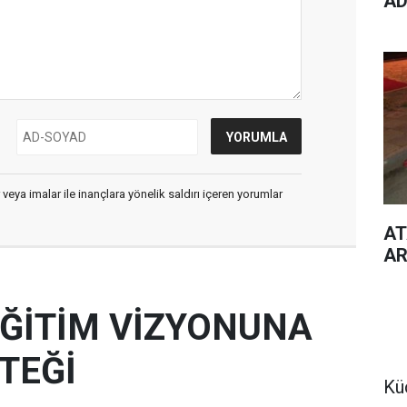
AD
 veya imalar ile inançlara yönelik saldırı içeren yorumlar
AT
AR
 EĞİTİM VİZYONUNA
TEĞİ
Kü