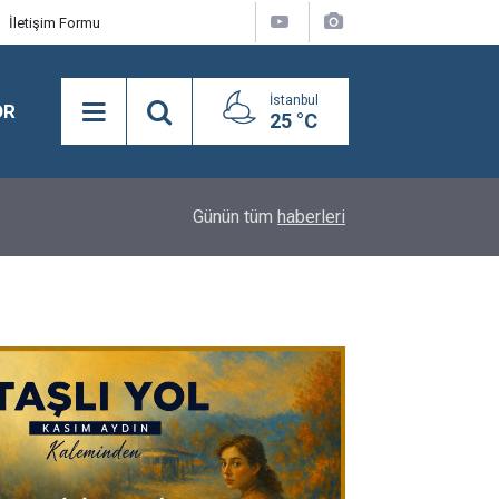
İletişim Formu
İstanbul
OR
25 °C
21:14
Seyfettin Çalbatur Koşusu'nu Rattlesnake kazan
Günün tüm
haberleri