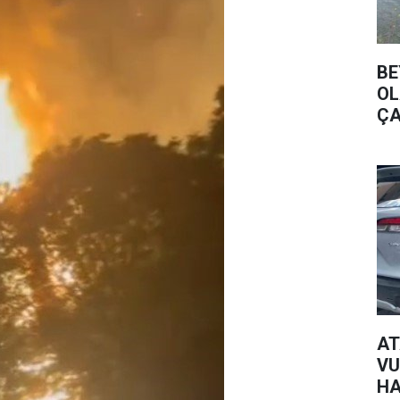
BE
OL
ÇA
AT
VU
HA