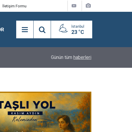
İletişim Formu
İstanbul
OR
23 °C
16:24
BEYLİKDÜZÜ’NDE YAZ SPOR KURSLARI TÜM H
Günün tüm
haberleri