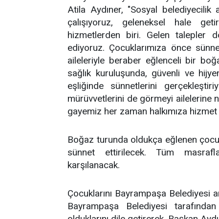
Atila Aydıner, "Sosyal belediyecilik
çalışıyoruz, geleneksel hale ge
hizmetlerden biri. Gelen talepler 
ediyoruz. Çocuklarımıza önce sünnet
aileleriyle beraber eğlenceli bir bo
sağlık kuruluşunda, güvenli ve hijy
eşliğinde sünnetlerini gerçekleştir
mürüvvetlerini de görmeyi ailelerine 
gayemiz her zaman halkımıza hizmet e
Boğaz turunda oldukça eğlenen çocukl
sünnet ettirilecek. Tüm masraf
karşılanacak.
Çocuklarını Bayrampaşa Belediyesi arac
Bayrampaşa Belediyesi tarafında
olduklarını dile getirerek, Başkan Aydın