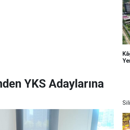
Kâ
Ye
i'nden YKS Adaylarına
Sil