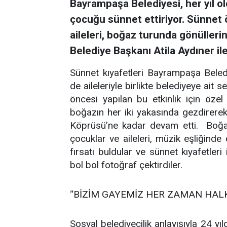
Bayrampaşa Belediyesi, her yıl ol
çocuğu sünnet ettiriyor. Sünnet 
aileleri, boğaz turunda gönüller
Belediye Başkanı Atila Aydıner il
Sünnet kıyafetleri Bayrampaşa Beled
de aileleriyle birlikte belediyeye ait 
öncesi yapılan bu etkinlik için özel 
boğazın her iki yakasında gezdirere
Köprüsü’ne kadar devam etti. Boğaz
çocuklar ve aileleri, müzik eşliğinde
fırsatı buldular ve sünnet kıyafetler
bol bol fotoğraf çektirdiler.
“BİZİM GAYEMİZ HER ZAMAN HAL
Sosyal belediyecilik anlayışıyla 24 yı