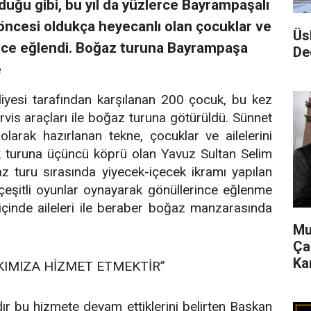
duğu gibi, bu yıl da yüzlerce Bayrampaşalı
öncesi oldukça heyecanlı olan çocuklar ve
Üs
ince eğlendi. Boğaz turuna Bayrampaşa
De
e
iyesi tarafından karşılanan 200 çocuk, bu kez
servis araçları ile boğaz turuna götürüldü. Sünnet
olarak hazırlanan tekne, çocuklar ve ailelerini
k turuna üçüncü köprü olan Yavuz Sultan Selim
 turu sırasında yiyecek-içecek ikramı yapılan
 çeşitli oyunlar oynayarak gönüllerince eğlenme
i içinde aileleri ile beraber boğaz manzarasında
Mu
Ça
Ka
KIMIZA HİZMET ETMEKTİR”
ldır bu hizmete devam ettiklerini belirten Başkan