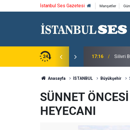
İstanbul Ses Gazetesi
Manşetler
Gün
u Syntagma kazandı
24
17:16
Silivri
Anasayfa
İSTANBUL
Büyükşehir
SÜNNET ÖNCESİ
HEYECANI