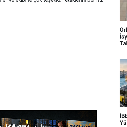
Or
İs
Ta
İB
Yü