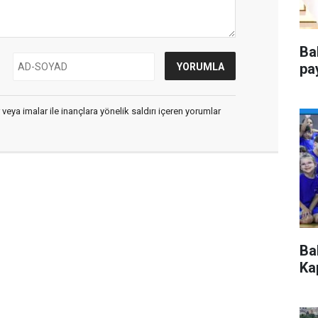
Ba
pa
 veya imalar ile inançlara yönelik saldırı içeren yorumlar
Ba
Kap