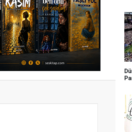
Dü
Pa