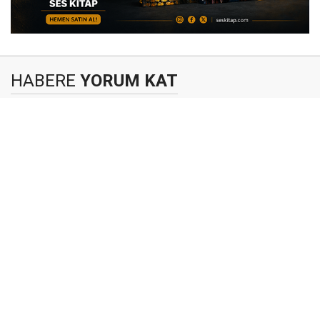
HABERE
YORUM KAT
UYARI:
Küfür, hakaret, rencide edici ifadeler veya imalar ile inançlara
yönelik saldırı içeren yorumlar onaylanmamaktadır.