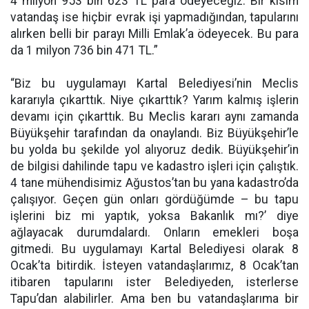
4 milyon 953 bin 623 TL para ödeyeceğiz. Bir kısım
vatandaş ise hiçbir evrak işi yapmadığından, tapularını
alırken belli bir parayı Milli Emlak’a ödeyecek. Bu para
da 1 milyon 736 bin 471 TL.”
“Biz bu uygulamayı Kartal Belediyesi’nin Meclis
kararıyla çıkarttık. Niye çıkarttık? Yarım kalmış işlerin
devamı için çıkarttık. Bu Meclis kararı aynı zamanda
Büyükşehir tarafından da onaylandı. Biz Büyükşehir’le
bu yolda bu şekilde yol alıyoruz dedik. Büyükşehir’in
de bilgisi dahilinde tapu ve kadastro işleri için çalıştık.
4 tane mühendisimiz Ağustos’tan bu yana kadastro’da
çalışıyor. Geçen gün onları gördüğümde – bu tapu
işlerini biz mi yaptık, yoksa Bakanlık mı?’ diye
ağlayacak durumdalardı. Onların emekleri boşa
gitmedi. Bu uygulamayı Kartal Belediyesi olarak 8
Ocak’ta bitirdik. İsteyen vatandaşlarımız, 8 Ocak’tan
itibaren tapularını ister Belediyeden, isterlerse
Tapu’dan alabilirler. Ama ben bu vatandaşlarıma bir