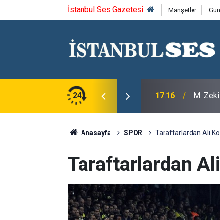
İstanbul Ses Gazetesi
Manşetler
Gün
aramehmet'i saygıyla anıyoruz
24
17:16
M. Zeki
Anasayfa
SPOR
Taraftarlardan Ali Koç
Taraftarlardan Ali