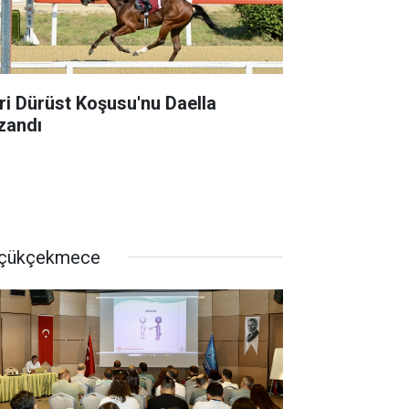
ri Dürüst Koşusu'nu Daella
zandı
çükçekmece