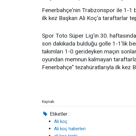
Fenerbahçe'nin Trabzonspor ile 1-1 
ilk kez Başkan Ali Koç'a taraftarlar te
Spor Toto Süper Lig'in 30. haftasın
son dakikada bulduğu golle 1-1'lik berab
takımları 1-0 gerideyken maçın sonla
oyundan memnun kalmayan taraftarlar
Fenerbahçe" tezahüratlarıyla ilk kez 
Kaynak:
Etiketler :
Ali koç
Ali koç haberleri