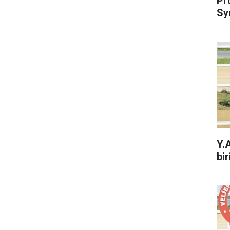
Pr
Sy
Y.
bir