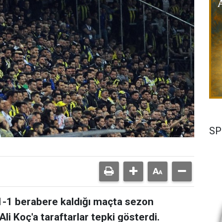
SP
1-1 berabere kaldığı maçta sezon
li Koç'a taraftarlar tepki gösterdi.