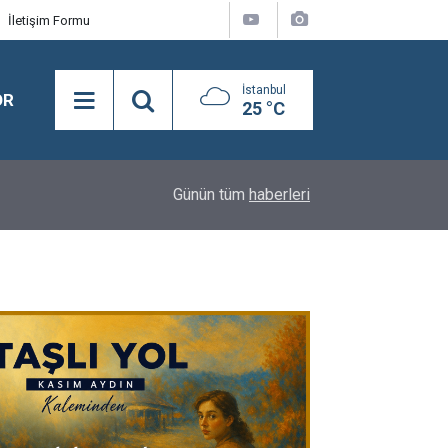
İletişim Formu
İstanbul
OR
25 °C
21:28
Merhum Asli Üyemiz M. Zeki Tunca'yı saygıyla 
Günün tüm
haberleri