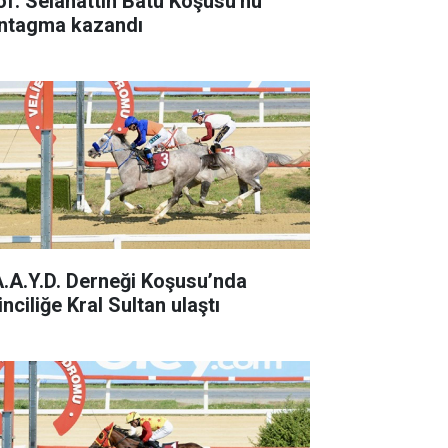
of. Selahattin Batu Koşusu'nu
ntagma kazandı
A.A.Y.D. Derneği Koşusu’nda
inciliğe Kral Sultan ulaştı