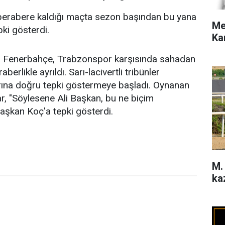
berabere kaldığı maçta sezon başından bu yana
Me
pki gösterdi.
Ka
da Fenerbahçe, Trabzonspor karşısında sahadan
erlikle ayrıldı. Sarı-lacivertli tribünler
rına doğru tepki göstermeye başladı. Oynanan
, "Söylesene Ali Başkan, bu ne biçim
Başkan Koç'a tepki gösterdi.
M.
ka