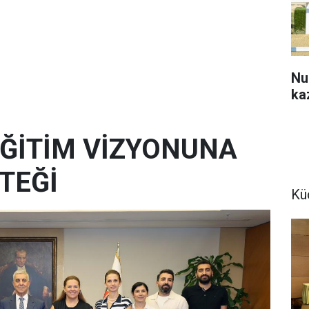
Nu
ka
 EĞİTİM VİZYONUNA
TEĞİ
Kü