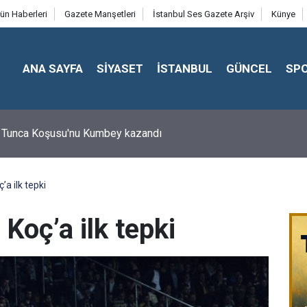
ün Haberleri
Gazete Manşetleri
İstanbul Ses Gazete Arşiv
Künye
ANA SAYFA
SİYASET
İSTANBUL
GÜNCEL
SP
 Tunca Koşusu'nu Kumbey kazandı
’a ilk tepki
 Koç’a ilk tepki