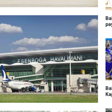
Ba
pa
Ba
Kap