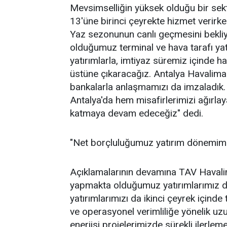
Mevsimselliğin yüksek olduğu bir sekt
13'üne birinci çeyrekte hizmet verirk
Yaz sezonunun canlı geçmesini bekli
olduğumuz terminal ve hava tarafı yat
yatırımlarla, imtiyaz süremiz içinde 
üstüne çıkaracağız. Antalya Havaliman
bankalarla anlaşmamızı da imzaladık.
Antalya'da hem misafirlerimizi ağırla
katmaya devam edeceğiz" dedi.
"Net borçluluğumuz yatırım dönemim
Açıklamalarının devamına TAV Havalim
yapmakta olduğumuz yatırımlarımız da
yatırımlarımızı da ikinci çeyrek için
ve operasyonel verimliliğe yönelik uzu
enerjisi projelerimizde sürekli ilerle