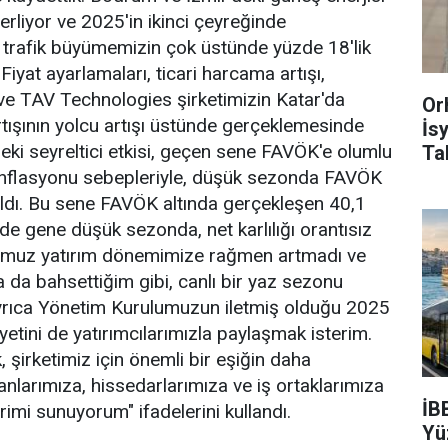
erliyor ve 2025'in ikinci çeyreğinde
, trafik büyümemizin çok üstünde yüzde 18'lik
Fiyat ayarlamaları, ticari harcama artışı,
r ve TAV Technologies şirketimizin Katar'da
Or
rtışının yolcu artışı üstünde gerçeklemesinde
İs
ndeki seyreltici etkisi, geçen sene FAVÖK'e olumlu
Ta
L enflasyonu sebepleriyle, düşük sezonda FAVÖK
ldı. Bu sene FAVÖK altında gerçekleşen 40,1
 de gene düşük sezonda, net karlılığı orantısız
uğumuz yatırım dönemimize rağmen artmadı ve
a da bahsettiğim gibi, canlı bir yaz sezonu
yrıca Yönetim Kurulumuzun iletmiş olduğu 2025
yetini de yatırımcılarımızla paylaşmak isterim.
şirketimiz için önemli bir eşiğin daha
anlarımıza, hissedarlarımıza ve iş ortaklarımıza
İB
rimi sunuyorum" ifadelerini kullandı.
Yü