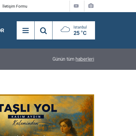
İletişim Formu
İstanbul
OR
25 °C
21:28
Merhum Asli Üyemiz M. Zeki Tunca'yı saygıyla 
Günün tüm
haberleri