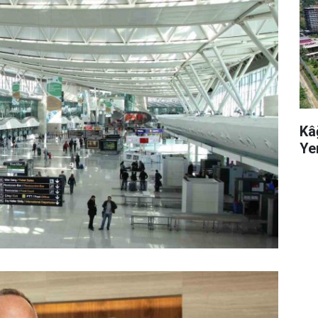
Kâ
Ye