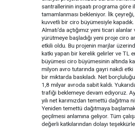
santrallerinin inşaatı programa göre il
tamamlanması bekleniyor. İlk çeyreği
kuvvetli bir ciro büyümesiyle kapadık. 
Almatı'da açtığımız yeni ticari alanla
yürütmeye başladığı yeni proje ciro a
etkili oldu. Bu projenin marjlar üzeri
katkı yapan bir kerelik gelirler ve T
büyümesi ciro büyümesinin altında ka
milyon avro tutarında gayri nakdi etki
bir miktarda baskıladı. Net borçlul
1,8 milyar avroda sabit kaldı. Yukarıd
trafiği beklemeye devam ediyoruz. A
yılı net karımızdan temettü dağıtma ni
Yeniden temettü dağıtmaya başlamak, 
geçilmesi anlamına geliyor. Tüm çalış
değerli katkılarından dolayı teşekkürle