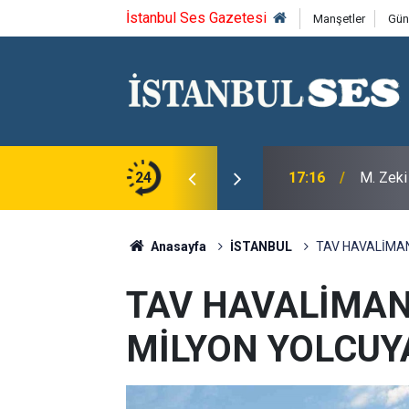
İstanbul Ses Gazetesi
Manşetler
Gün
aramehmet'i saygıyla anıyoruz
24
17:16
M. Zeki
Anasayfa
İSTANBUL
TAV HAVALİMAN
TAV HAVALİMANL
MİLYON YOLCUY