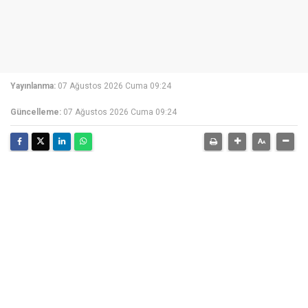
Yayınlanma:
07 Ağustos 2026 Cuma 09:24
Güncelleme:
07 Ağustos 2026 Cuma 09:24
07 Ağustos 2026
Küçükçekmece Belediyesi ile İstanbul Kültür
Üniversitesi arasında "Eğitimde Toplumsal Katkı
İşbirliği Protokolü" imzalandı. Protokol kapsamında,
Küçükçekmece Belediyesi bünyesinde faaliyet
gösteren Film Ofisi ile İstanbul Kültür Üniversitesi
Radyo, Televizyon ve Sinema Bölümü iş birliğinde