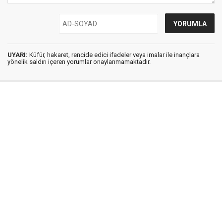
UYARI:
Küfür, hakaret, rencide edici ifadeler veya imalar ile inançlara
yönelik saldırı içeren yorumlar onaylanmamaktadır.
İstanbul Ses © 2009 - 2026 / Tel: 0850 308 54 42
E. Posta: istanbulses@gmail.com
İstanbul Ses Gazetesi
Künye
İletişim
Günün Haberleri
Gazete Manşetleri
Gizlilik İlkeleri
Sitene Ekle