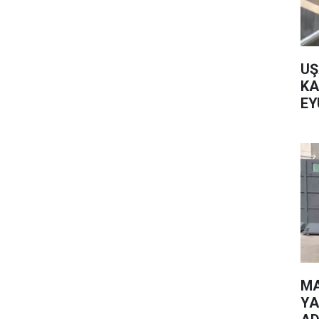
UŞ
KA
EY
MA
YA