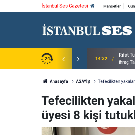
İstanbul Ses Gazetesi
Manşetler
Gün
Rıfat T
kari İl Başkanlığını Ziyaret Etti
24
14:32
İhraç Ta
Anasayfa
ASAYİŞ
Tefecilikten yakalan
Tefecilikten yaka
üyesi 8 kişi tutuk