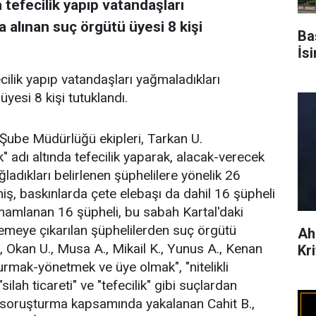
da tefecilik yapıp vatandaşları
a alınan suç örgütü üyesi 8 kişi
Ba
İs
fecilik yapıp vatandaşları yağmaladıkları
üyesi 8 kişi tutuklandı.
Şube Müdürlüğü ekipleri, Tarkan U.
ik" adı altında tefecilik yaparak, alacak-verecek
adıkları belirlenen şüphelilere yönelik 26
ş, baskınlarda çete elebaşı da dahil 16 şüpheli
amamlanan 16 şüpheli, bu sabah Kartal'daki
emeye çıkarılan şüphelilerden suç örgütü
Ah
., Okan U., Musa A., Mikail K., Yunus A., Kenan
Kr
kurmak-yönetmek ve üye olmak", "nitelikli
silah ticareti" ve "tefecilik" gibi suçlardan
 soruşturma kapsamında yakalanan Cahit B.,