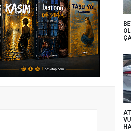
BE
OL
ÇA
AT
VU
HA