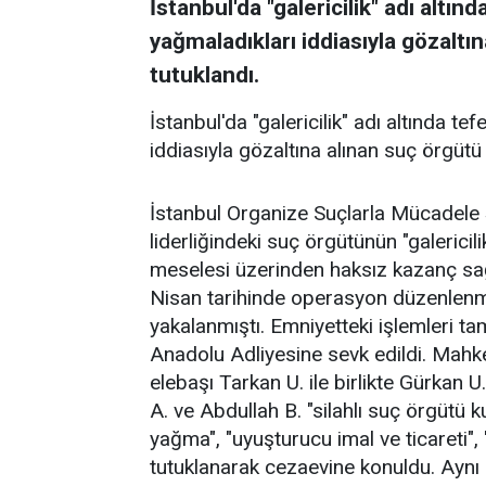
İstanbul'da "galericilik" adı altın
yağmaladıkları iddiasıyla gözaltın
tutuklandı.
İstanbul'da "galericilik" adı altında te
iddiasıyla gözaltına alınan suç örgütü 
İstanbul Organize Suçlarla Mücadele 
liderliğindeki suç örgütünün "galericil
meselesi üzerinden haksız kazanç sağl
Nisan tarihinde operasyon düzenlenmi
yakalanmıştı. Emniyetteki işlemleri t
Anadolu Adliyesine sevk edildi. Mahk
elebaşı Tarkan U. ile birlikte Gürkan U
A. ve Abdullah B. "silahlı suç örgütü 
yağma", "uyuşturucu imal ve ticareti", "
tutuklanarak cezaevine konuldu. Aynı