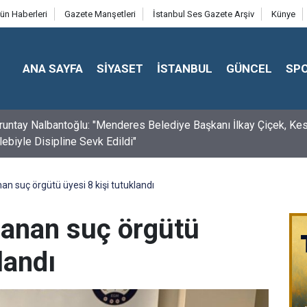
ün Haberleri
Gazete Manşetleri
İstanbul Ses Gazete Arşiv
Künye
ANA SAYFA
SİYASET
İSTANBUL
GÜNCEL
SP
uruntay Nalbantoğlu: "Menderes Belediye Başkanı İlkay Çiçek, Ke
lebiyle Disipline Sevk Edildi"
an suç örgütü üyesi 8 kişi tutuklandı
lanan suç örgütü
landı