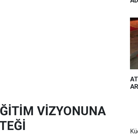
AD
AT
AR
 EĞİTİM VİZYONUNA
TEĞİ
Kü