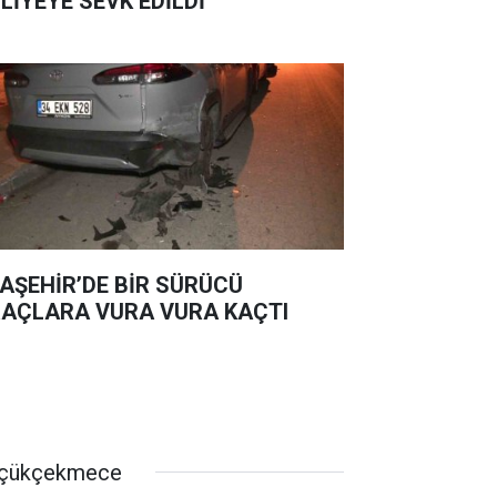
LİYEYE SEVK EDİLDİ
AŞEHİR’DE BİR SÜRÜCÜ
AÇLARA VURA VURA KAÇTI
çükçekmece