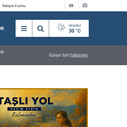
İletişim Formu
İstanbul
OR
30 °C
sin
14:00
Necdet Saraç: “Terörsüz Türkiye’den Terörsüz 
Günün tüm
haberleri