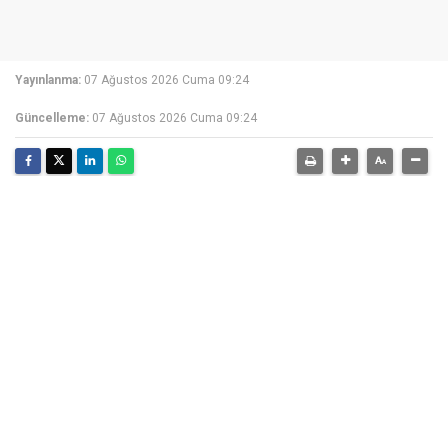
Yayınlanma:
07 Ağustos 2026 Cuma 09:24
Güncelleme:
07 Ağustos 2026 Cuma 09:24
07 Ağustos 2026
Küçükçekmece Belediyesi ile İstanbul Kültür
Üniversitesi arasında "Eğitimde Toplumsal Katkı
İşbirliği Protokolü" imzalandı. Protokol kapsamında,
Küçükçekmece Belediyesi bünyesinde faaliyet
gösteren Film Ofisi ile İstanbul Kültür Üniversitesi
Radyo, Televizyon ve Sinema Bölümü iş birliğinde
eğitim programları, atölyeler, ortak projeler ve
akademik çalışmalar hayata geçirilecek.