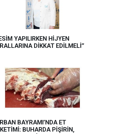
KESİM YAPILIRKEN HİJYEN
RALLARINA DİKKAT EDİLMELİ’’
RBAN BAYRAMI’NDA ET
KETİMİ: BUHARDA PİŞİRİN,