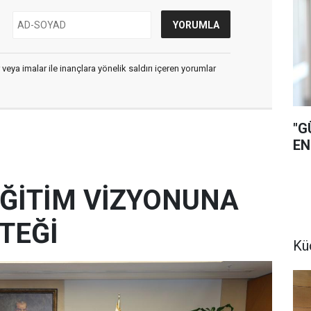
 veya imalar ile inançlara yönelik saldırı içeren yorumlar
"G
EN
 EĞİTİM VİZYONUNA
TEĞİ
Kü