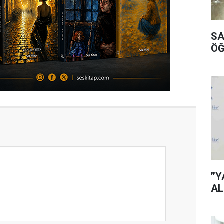
SA
ÖĞ
’’
AL