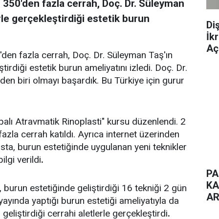
 350'den fazla cerrah, Doç. Dr. Süleyman
rle gerçekleştirdiği estetik burun
Di
İk
Aç
'den fazla cerrah, Doç. Dr. Süleyman Taş'ın
tirdiği estetik burun ameliyatını izledi. Doç. Dr.
den biri olmayı başardık. Bu Türkiye için gurur
lı Atravmatik Rinoplasti" kursu düzenlendi. 2
zla cerrah katıldı. Ayrıca internet üzerinden
sta, burun estetiğinde uygulanan yeni teknikler
ilgi verildi
.
PA
KA
burun estetiğinde geliştirdiği 16 tekniği 2 gün
AR
 yayında yaptığı burun estetiği ameliyatıyla da
geliştirdiği cerrahi aletlerle gerçekleştirdi
.