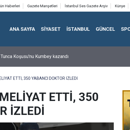
ün Haberleri
Gazete Manşetleri
İstanbul Ses Gazete Arşiv
Künye
ANA SAYFA
SİYASET
İSTANBUL
GÜNCEL
SP
 Tunca Koşusu'nu Kumbey kazandı
İYAT ETTİ, 350 YABANCI DOKTOR İZLEDİ
ELİYAT ETTİ, 350
 İZLEDİ