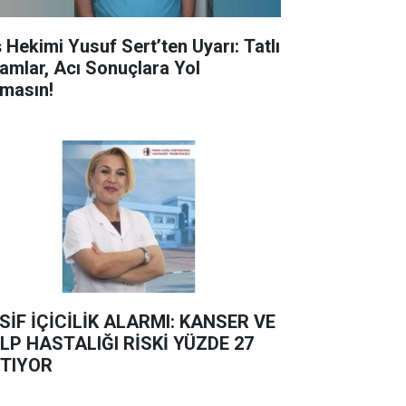
ş Hekimi Yusuf Sert’ten Uyarı: Tatlı
ramlar, Acı Sonuçlara Yol
masın!
SİF İÇİCİLİK ALARMI: KANSER VE
LP HASTALIĞI RİSKİ YÜZDE 27
TIYOR