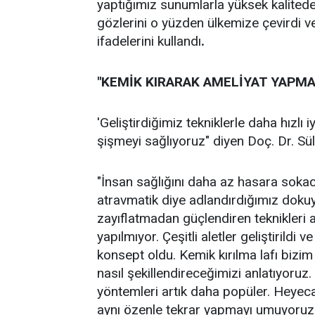
yaptığımız sunumlarla yüksek kalitede
gözlerini o yüzden ülkemize çevirdi v
ifadelerini kullandı
.
"KEMİK KIRARAK AMELİYAT YAPMA 
'Geliştirdiğimiz tekniklerle daha hızl
şişmeyi sağlıyoruz" diyen Doç. Dr. S
"İnsan sağlığını daha az hasara sokac
atravmatik diye adlandırdığımız dok
zayıflatmadan güçlendiren teknikleri a
yapılmıyor. Çeşitli aletler geliştirildi 
konsept oldu. Kemik kırılma lafı bizim
nasıl şekillendireceğimizi anlatıyoruz
yöntemleri artık daha popüler. Heyeca
aynı özenle tekrar yapmayı umuyoruz