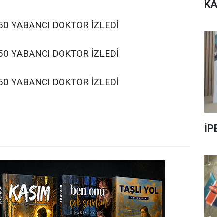
KA
İP