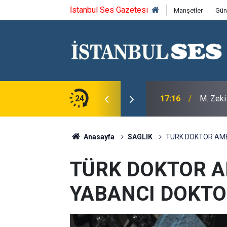
İstanbul Ses Gazetesi
Manşetler
Gün
aramehmet'i saygıyla anıyoruz
24
17:16
M. Zeki
Anasayfa
SAGLIK
TÜRK DOKTOR AMEL
TÜRK DOKTOR AM
YABANCI DOKTOR