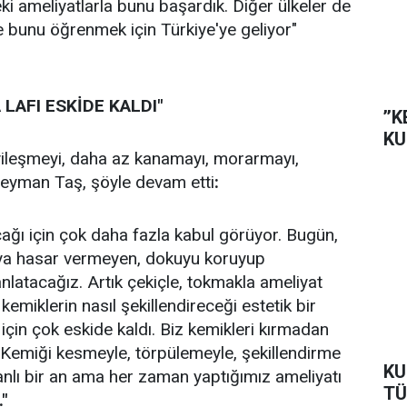
ki ameliyatlarla bunu başardık. Diğer ülkeler de
e bunu öğrenmek için Türkiye'ye geliyor"
LAFI ESKİDE KALDI"
’’
KU
ı iyileşmeyi, daha az kanamayı, morarmayı,
üleyman Taş, şöyle devam etti
:
ağı için çok daha fazla kabul görüyor. Bugün,
uya hasar vermeyen, dokuyu koruyup
nlatacağız. Artık çekiçle, tokmakla ameliyat
ve kemiklerin nasıl şekillendireceği estetik bir
 için çok eskide kaldı. Biz kemikleri kırmadan
. Kemiği kesmeyle, törpülemeyle, şekillendirme
KU
nlı bir an ama her zaman yaptığımız ameliyatı
TÜ
."