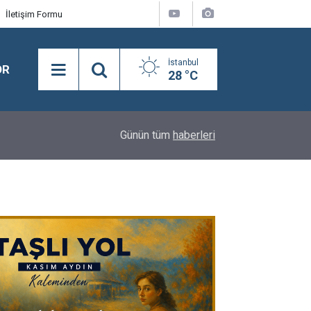
İletişim Formu
İstanbul
OR
28 °C
21:28
Merhum Asli Üyemiz M. Zeki Tunca'yı saygıyla 
Günün tüm
haberleri