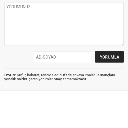
UYARI:
Küfür, hakaret, rencide edici ifadeler veya imalar ile inançlara
yönelik saldırı içeren yorumlar onaylanmamaktadır.
İstanbul Ses © 2009 - 2026 / Tel: 0850 308 54 42
E. Posta: istanbulses@gmail.com