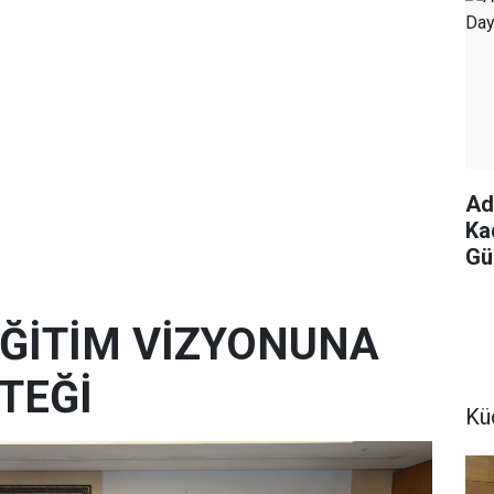
Ad
Ka
Gü
 EĞİTİM VİZYONUNA
TEĞİ
Kü