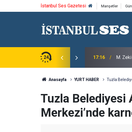
İstanbul Ses Gazetesi
Manşetler
Gün
aramehmet'i saygıyla anıyoruz
24
17:16
M. Zeki
Anasayfa
YURT HABER
Tuzla Belediy
Tuzla Belediyesi
Merkezi’nde karn