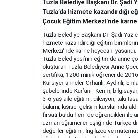
Tuzla Belediye Başkanı Dr. Şadi Ya
Tuzla’da hizmete kazandırdığı eğ
Çocuk Eğitim Merkezi’nde karne 
Tuzla Belediye Başkanı Dr. Şadi Yazıcı
hizmete kazandırdığı eğitim birimler
Merkezi’nde karne heyecanı yaşandı.
Tuzla Belediyesi’nin eğitimde anne ço
oluşturan Tuzla Belediyesi Anne Çoc
sertifika, 1200 minik öğrenci de 2016-
Kursiyer anneler Orhanlı, Aydınlı, Eml
şubelerinde Kur’an-ı Kerim, bilgisayar
3-6 yaş aile eğitimi, diksiyon, takı tas
bakımı, kişisel gelişim kurslarında aldı
fırsatı buldu hem de öğrendikleri ile a
uzman eğitimciler eşliğinde Türkçe dil e
değerler eğitimi, İngilizce ve matemati