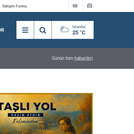
İletişim Formu
İstanbul
OR
25 °C
21:28
Merhum Asli Üyemiz M. Zeki Tunca'yı saygıyla 
Günün tüm
haberleri