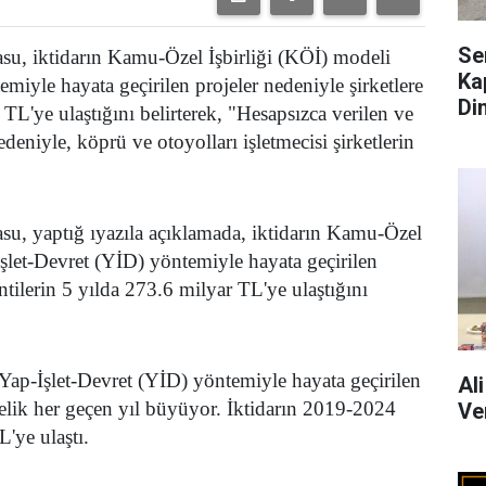
Se
u, iktidarın Kamu-Özel İşbirliği (KÖİ) modeli
Ka
iyle hayata geçirilen projeler nedeniyle şirketlere
Di
TL'ye ulaştığını belirterek,
"Hesapsızca verilen ve
 nedeniyle, köprü ve otoyolları işletmecisi şirketlerin
u, yaptığ ıyazıla açıklamada, iktidarın Kamu-Özel
şlet-Devret (YİD) yöntemiyle hayata geçirilen
ntilerin 5 yılda 273.6 milyar TL'ye ulaştığını
 Yap-İşlet-Devret (YİD) yöntemiyle hayata geçirilen
Al
delik her geçen yıl büyüyor. İktidarın 2019-2024
Ve
'ye ulaştı.