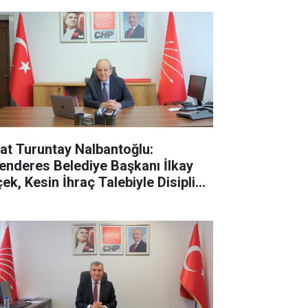
fat Turuntay Nalbantoğlu:
enderes Belediye Başkanı İlkay
çek, Kesin İhraç Talebiyle Disipline
vk Edildi"