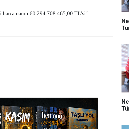
i harcamanın 60.294.708.465,00 TL’si"
Ne
Tü
Ne
Tü