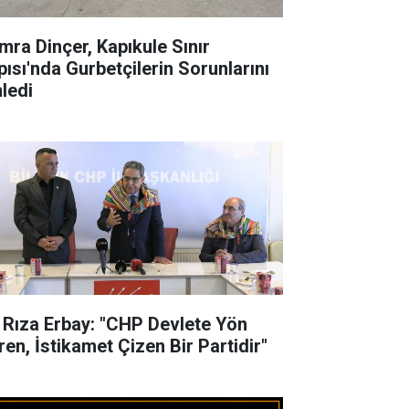
mra Dinçer, Kapıkule Sınır
pısı'nda Gurbetçilerin Sorunlarını
nledi
i Rıza Erbay: "CHP Devlete Yön
ren, İstikamet Çizen Bir Partidir"