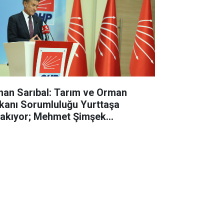
han Sarıbal: Tarım ve Orman
kanı Sorumluluğu Yurttaşa
rakıyor; Mehmet Şimşek
lasyonun Değil, Çiftçinin Belini
dı