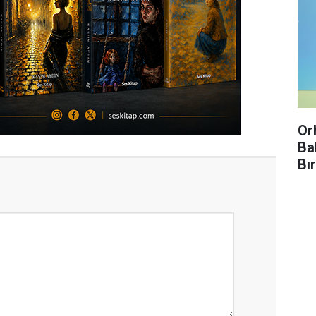
Or
Ba
Bı
Enf
Kır