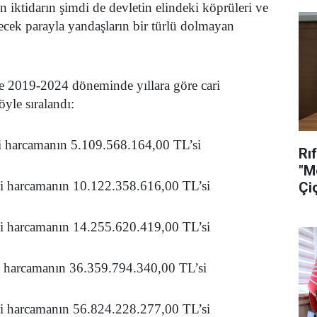
n iktidarın şimdi de devletin elindeki köprüleri ve
ecek parayla yandaşların bir türlü dolmayan
e 2019-2024 döneminde yıllara göre cari
yle sıralandı:
i harcamanın 5.109.568.164,00 TL’si
Rı
"M
i harcamanın 10.122.358.616,00 TL’si
Çi
Se
i harcamanın 14.255.620.419,00 TL’si
 harcamanın 36.359.794.340,00 TL’si
i harcamanın 56.824.228.277,00 TL’si