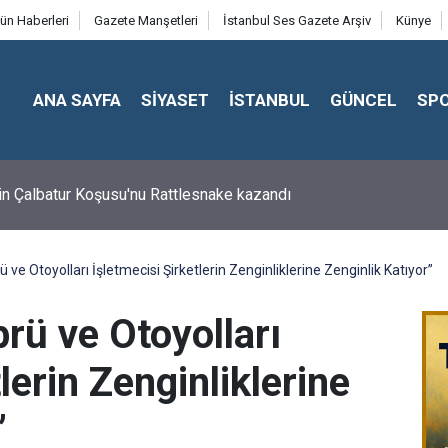
ün Haberleri
Gazete Manşetleri
İstanbul Ses Gazete Arşiv
Künye
ANA SAYFA
SİYASET
İSTANBUL
GÜNCEL
SP
in Çalbatur Koşusu'nu Rattlesnake kazandı
 ve Otoyolları İşletmecisi Şirketlerin Zenginliklerine Zenginlik Katıyor”
rü ve Otoyolları
lerin Zenginliklerine
”