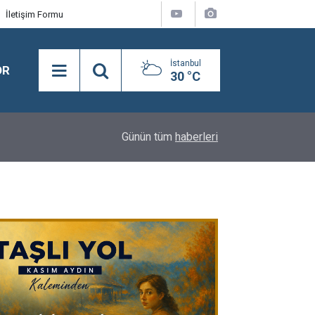
İletişim Formu
İstanbul
OR
30 °C
18:08
Semra Dinçer, Kapıkule Sınır Kapısı'nda Gurbetçil
Günün tüm
haberleri