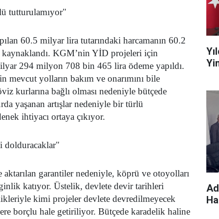
lü tutturulamıyor"
pılan 60.5 milyar lira tutarındaki harcamanın 60.2
Yı
 kaynaklandı. KGM’nin YİD projeleri için
Yin
milyar 294 milyon 708 bin 465 lira ödeme yapıldı.
n mevcut yolların bakım ve onarımını bile
öviz kurlarına bağlı olması nedeniyle bütçede
da yaşanan artışlar nedeniyle bir türlü
denek ihtiyacı ortaya çıkıyor.
i dolduracaklar"
re aktarılan garantiler nedeniyle, köprü ve otoyolları
ginlik katıyor. Üstelik, devlete devir tarihleri
Ad
ikleriyle kimi projeler devlete devredilmeyecek
Hak
ere borçlu hale getiriliyor. Bütçede karadelik haline