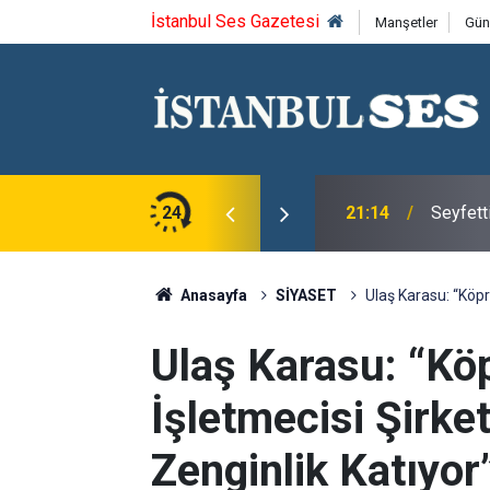
İstanbul Ses Gazetesi
Manşetler
Gün
ca'yı saygıyla anıyoruz
24
21:14
Seyfett
Anasayfa
SİYASET
Ulaş Karasu: “Köprü
Ulaş Karasu: “Köp
İşletmecisi Şirket
Zenginlik Katıyor