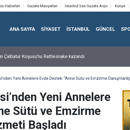
ün Haberleri
Gazete Manşetleri
İstanbul Ses Gazete Arşiv
Künye
ANA SAYFA
SİYASET
İSTANBUL
GÜNCEL
SP
in Çalbatur Koşusu'nu Rattlesnake kazandı
i’nden Yeni Annelere Evde Destek: “Anne Sütü ve Emzirme Danışmanlığı
si’nden Yeni Annelere
ne Sütü ve Emzirme
zmeti Başladı