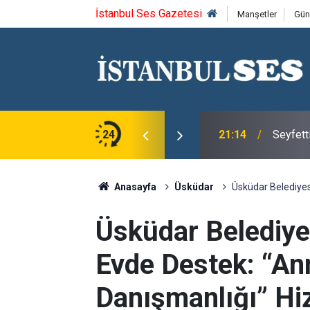
İstanbul Ses Gazetesi
Manşetler
Gün
ca'yı saygıyla anıyoruz
24
21:14
Seyfett
Anasayfa
Üsküdar
Üsküdar Belediyes
Üsküdar Belediye
Evde Destek: “An
Danışmanlığı” Hi