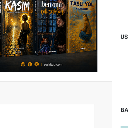
ÜS
BA