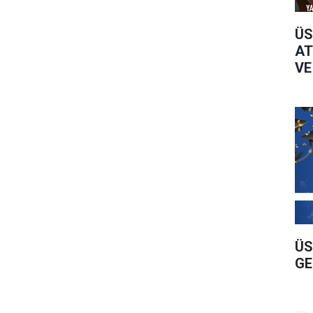
ÜS
AT
VE
ÜS
GE