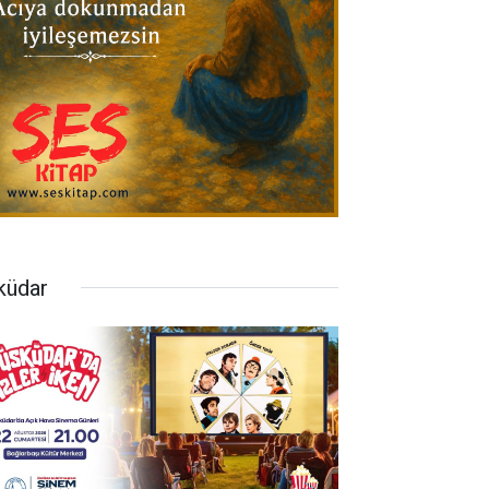
küdar