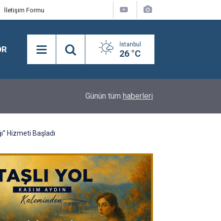
İletişim Formu
İstanbul
OR
26 °C
18:08
Semra Dinçer, Kapıkule Sınır Kapısı'nda Gurbetçil
Günün tüm
haberleri
” Hizmeti Başladı