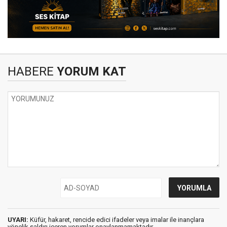
HABERE
YORUM KAT
UYARI:
Küfür, hakaret, rencide edici ifadeler veya imalar ile inançlara
yönelik saldırı içeren yorumlar onaylanmamaktadır.