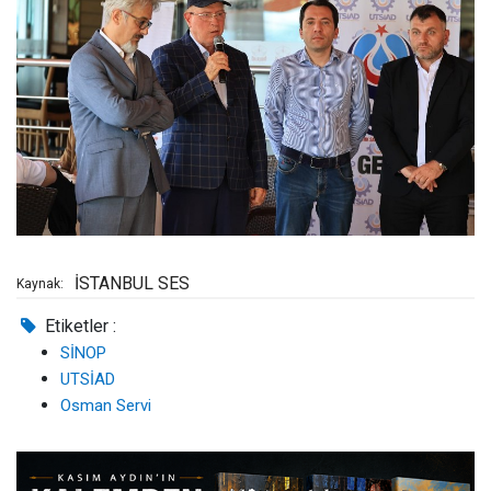
İSTANBUL SES
Kaynak:
Etiketler :
SİNOP
UTSİAD
Osman Servi