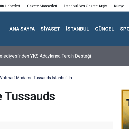
ün Haberleri
Gazete Manşetleri
İstanbul Ses Gazete Arşiv
Künye
ANA SAYFA
SİYASET
İSTANBUL
GÜNCEL
SP
 Belediyesi'nden YKS Adaylarına Tercih Desteği
‘Vatman’ Madame Tussauds İstanbul’da
e Tussauds