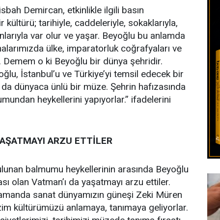
ah Demircan, etkinlikle ilgili basın
ültürü; tarihiyle, caddeleriyle, sokaklarıyla,
anlarıyla var olur ve yaşar. Beyoğlu bu anlamda
binalarımızda ülke, imparatorluk coğrafyaları ve
r. Demem o ki Beyoğlu bir dünya şehridir.
ğlu, İstanbul’u ve Türkiye’yi temsil edecek bir
da dünyaca ünlü bir müze. Şehrin hafızasında
undan heykellerini yapıyorlar.” ifadelerini
YAŞATMAYI ARZU ETTİLER
unan balmumu heykellerinin arasında Beyoğlu
ası olan Vatman’ı da yaşatmayı arzu ettiler.
zamanda sanat dünyamızın güneşi Zeki Müren
zim kültürümüzü anlamaya, tanımaya geliyorlar.