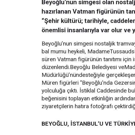
Beyoğlu’nun simgesi olan nostalj
hazırlanan Vatman figürünün tanı
“Şehir kültürü; tarihiyle, caddele
önemlisi insanlarıyla var olur ve 
Beyoğlu’nun simgesi nostaljik tramvay
bal mumu heykeli, MadameTussaudsİs
süren Vatman figürünün tanıtımı için 
düzenlendi.Beyoğlu Belediyesi veMad
Müdürlüğü’nündesteğiyle gerçekleşen 
Müren figürleri "Beyoğlu'nda Gezersin" 
yolculuğa çıktı. İstiklal Caddesinde b
beğenisini toplayan etkinliğin ardı
ziyaretçilerin hatıra fotoğrafı çektird
BEYOĞLU, İSTANBUL’U VE TÜRKİYE