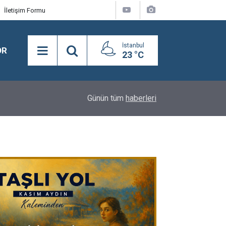
İletişim Formu
İstanbul
OR
23 °C
16:24
BEYLİKDÜZÜ’NDE YAZ SPOR KURSLARI TÜM H
Günün tüm
haberleri