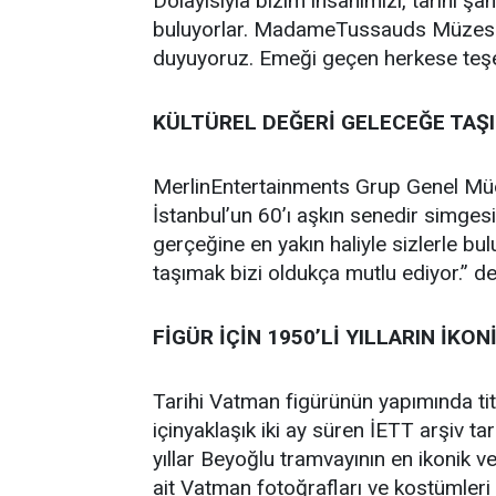
Dolayısıyla bizim insanımızı, tarihi şa
buluyorlar. MadameTussauds Müzesi’
duyuyoruz. Emeği geçen herkese teşek
KÜLTÜREL DEĞERİ GELECEĞE TAŞ
MerlinEntertainments Grup Genel Müd
İstanbul’un 60’ı aşkın senedir simges
gerçeğine en yakın haliyle sizlerle b
taşımak bizi oldukça mutlu ediyor.” de
FİGÜR İÇİN 1950’Lİ YILLARIN İKON
Tarihi Vatman figürünün yapımında titi
içinyaklaşık iki ay süren İETT arşiv tara
yıllar Beyoğlu tramvayının en ikonik ve 
ait Vatman fotoğrafları ve kostümleri