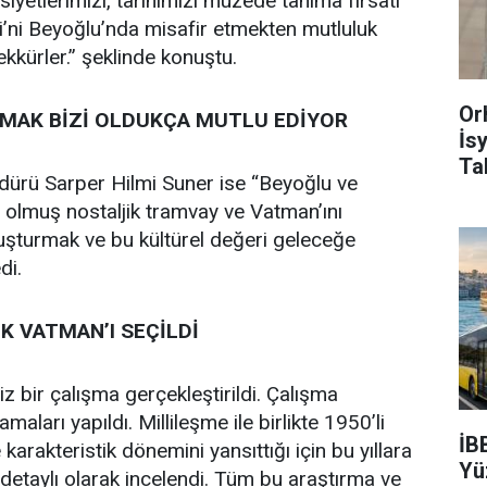
hsiyetlerimizi, tarihimizi müzede tanıma fırsatı
ni Beyoğlu’nda misafir etmekten mutluluk
kürler.” şeklinde konuştu.
Or
IMAK BİZİ OLDUKÇA MUTLU EDİYOR
İs
Ta
ürü Sarper Hilmi Suner ise “Beyoğlu ve
i olmuş nostaljik tramvay ve Vatman’ını
uluşturmak ve bu kültürel değeri geleceğe
di.
İK VATMAN’I SEÇİLDİ
z bir çalışma gerçekleştirildi. Çalışma
maları yapıldı. Millileşme ile birlikte 1950’li
İB
karakteristik dönemini yansıttığı için bu yıllara
Yü
 detaylı olarak incelendi. Tüm bu araştırma ve