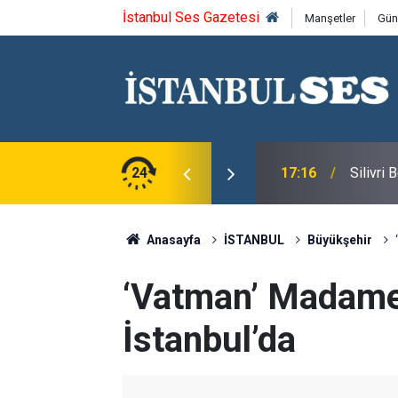
İstanbul Ses Gazetesi
Manşetler
Gün
u Syntagma kazandı
24
17:16
Silivri
Anasayfa
İSTANBUL
Büyükşehir
‘Vatman’ Madam
İstanbul’da