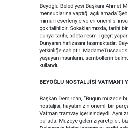
Beyoğlu Belediyesi Başkanı Ahmet Misb
mensuplarına yaptığı açıklamada“Şehir k
mimari eserleriyle ve en önemlisi ins
çok talihlidir. Sokaklarımızda, tarihi 
dünya tarihi, adeta resm-i geçit yapa
Dünyanın hafızasını taşımaktadır. Beyo
yetkinliğe sahiptir. MadameTussauds 
yaşayan insanların, sembollerin balmum
kullandı.
BEYOĞLU NOSTALJİSİ VATMAN’I 
Başkan Demircan, “Bugün müzede bul
nostaljisi, hayatımızın önemli bir parç
Vatman tramvay içerisindeydi. Aynı 
burada. Müzeye gelen ziyaretçiler, bi