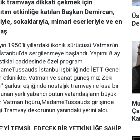
ik tramvaya dikkati çekmek için
tım etkinliğe katılan Başkan Demircan,
Üs
riyle, sokaklarıyla, mimari eserleriyle ve en
De
yaş
ın 1950'li yıllardaki ikonik sürücüsü Vatman’ın
tanbul'da sergilenmeye başlandı. Yapımı 8 ay
istiklal caddesinde özel program
ameTussauds İstanbul işbirliğinde İETT Genel
etkinlikte, Vatman ve sanat güneşimiz Zeki
şarkısı eşliğinde nostaljik tramvay ile kısa bir
ulunan yerli yabancı bütün vatandaşların büyük
ndan Vatman figürü,MadameTussauds girişinde
Mu
iği Tramvay dekorunun yanındaki yerini aldı.
Ça
Ka
’Yİ TEMSİL EDECEK BİR YETKİNLİĞE SAHİP