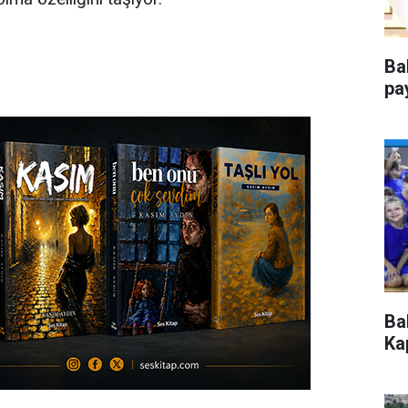
Ba
pa
Ba
Kap