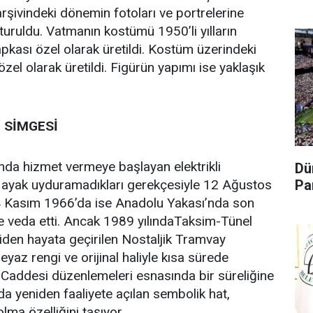
rşivindeki dönemin fotoları ve portrelerine
turuldu. Vatmanın kostümü 1950’li yılların
pkası özel olarak üretildi. Kostüm üzerindeki
zel olarak üretildi. Figürün yapımı ise yaklaşık
İ SİMGESİ
ında hizmet vermeye başlayan elektrikli
Dü
Pa
na ayak uyduramadıkları gerekçesiyle 12 Ağustos
4 Kasım 1966’da ise Anadolu Yakası’nda son
le veda etti. Ancak 1989 yılındaTaksim-Tünel
iden hayata geçirilen Nostaljik Tramvay
eyaz rengi ve orijinal haliyle kısa sürede
l Caddesi düzenlemeleri esnasında bir süreliğine
da yeniden faaliyete açılan sembolik hat,
lma özelliğini taşıyor.