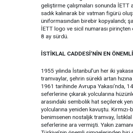
geliştirme çalışmaları sonunda İETT a
sadık kalınarak bir vatman figürü oluş
üniformasından birebir kopyalandı; şa
İETT logo ve sicil numarası pirinçten ö
8 ay sürdü.
İSTİKLAL CADDESİ’NİN EN ÖNEML
1955 yılında İstanbul’un her iki yakas
tramvaylar, şehrin sürekli artan hızı
1961 tarihinde Avrupa Yakası’nda, 1
seferlerine çıkarak yolcularına hüzün
arasındaki sembolik hat seçilerek yen
yolcularına yeniden kavuştu. Kırmızı-b
benimsenen nostaljik tramvay, İstikla
seferlerine ara vermişti. Yakın zaman
Türkiye’nin önemli simgelerinden biri o