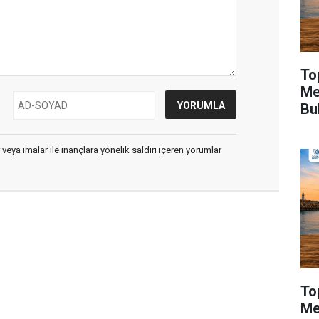
To
Me
Bu
 veya imalar ile inançlara yönelik saldırı içeren yorumlar
To
Me