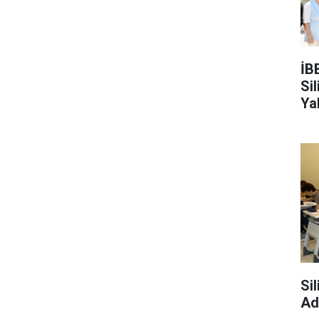
İB
Si
Ya
Si
Ad