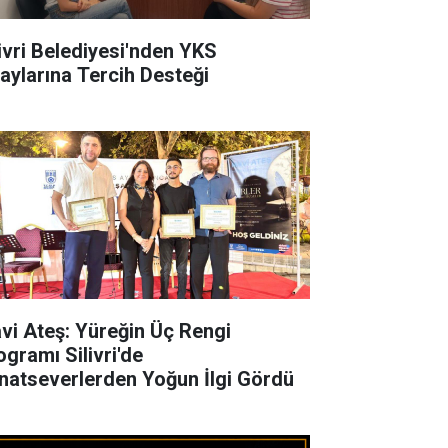
livri Belediyesi'nden YKS
aylarına Tercih Desteği
vi Ateş: Yüreğin Üç Rengi
ogramı Silivri'de
natseverlerden Yoğun İlgi Gördü