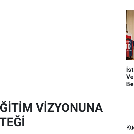
İs
Vek
Be
 EĞİTİM VİZYONUNA
TEĞİ
Kü