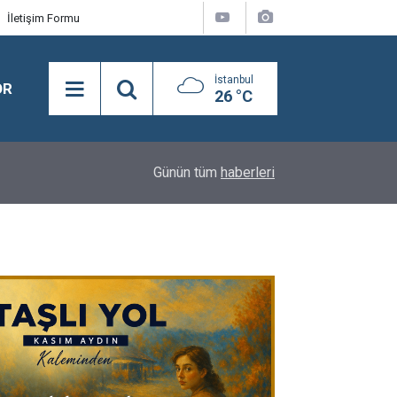
İletişim Formu
İstanbul
OR
26 °C
11:56
Adnan Demirci ve Nevaf Bilek Hakkari Ticaret ve
Günün tüm
haberleri