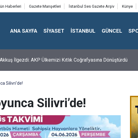
ün Haberleri
Gazete Manşetleri
İstanbul Ses Gazete Arşiv
Künye
ANA SAYFA
SİYASET
İSTANBUL
GÜNCEL
SP
kkuş İlgezdi: AKP Ülkemizi Kıtlık Coğrafyasına Dönüştürdü
 Silivri’de!
unca Silivri’de!