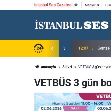
İstanbul Ses Gazetesi
Manşetler
Gün
n Yeniden Ayağa Kalktığı Gün Başlayacak
24
12:07
Gamze A
Anasayfa
Silivri
VETBÜS 3 gün boyunca
VETBÜS 3 gün boy