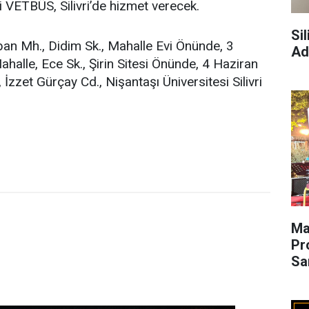
i VETBÜS, Silivri’de hizmet verecek.
Si
an Mh., Didim Sk., Mahalle Evi Önünde, 3
Ad
lle, Ece Sk., Şirin Sitesi Önünde, 4 Haziran
zet Gürçay Cd., Nişantaşı Üniversitesi Silivri
Ma
Pr
Sa