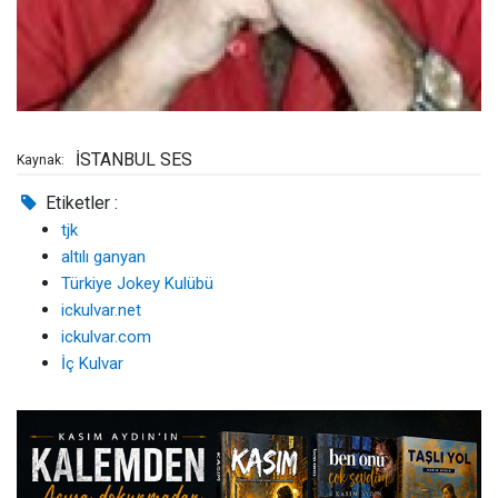
İSTANBUL SES
Kaynak:
Etiketler :
tjk
altılı ganyan
Türkiye Jokey Kulübü
ickulvar.net
ickulvar.com
İç Kulvar