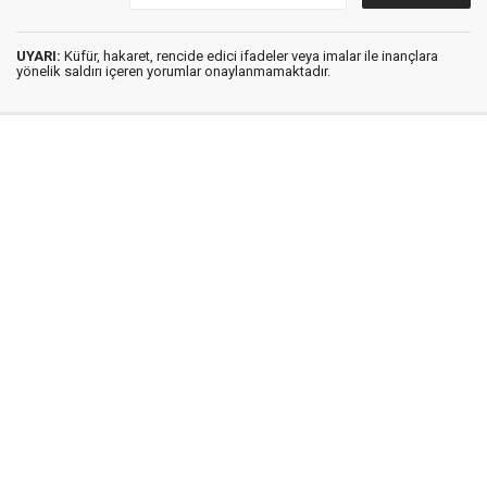
UYARI:
Küfür, hakaret, rencide edici ifadeler veya imalar ile inançlara
yönelik saldırı içeren yorumlar onaylanmamaktadır.
İstanbul Ses © 2009 - 2026 / Tel: 0850 308 54 42
E. Posta: istanbulses@gmail.com
İstanbul Ses Gazetesi
Künye
İletişim
Günün Haberleri
Gazete Manşetleri
Gizlilik İlkeleri
Sitene Ekle