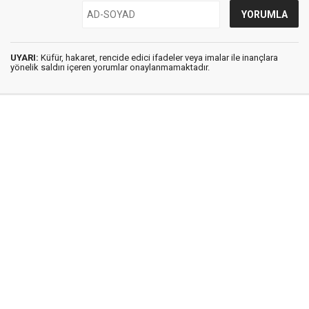
UYARI:
Küfür, hakaret, rencide edici ifadeler veya imalar ile inançlara
yönelik saldırı içeren yorumlar onaylanmamaktadır.
İstanbul Ses © 2009 - 2026 / Tel: 0850 308 54 42
E. Posta: istanbulses@gmail.com
İstanbul Ses Gazetesi
Künye
İletişim
Günün Haberleri
Gazete Manşetleri
Gizlilik İlkeleri
Sitene Ekle