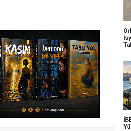
Or
İs
Ta
İB
Yü