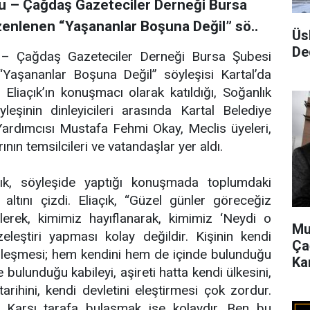
su – Çağdaş Gazeteciler Derneği Bursa
üzenlenen “Yaşananlar Boşuna Değil” sö..
Üs
De
 – Çağdaş Gazeteciler Derneği Bursa Şubesi
 “Yaşananlar Boşuna Değil” söyleşisi Kartal’da
 Eliaçık’ın konuşmacı olarak katıldığı, Soğanlık
eşinin dinleyicileri arasında Kartal Belediye
Yardımcısı Mustafa Fehmi Okay, Meclis üyeleri,
rının temsilcileri ve vatandaşlar yer aldı.
çık, söyleşide yaptığı konuşmada toplumdaki
altını çizdi. Eliaçık, “Güzel günler göreceğiz
erek, kimimiz hayıflanarak, kimimiz ‘Neydi o
Mu
eleştiri yapması kolay değildir. Kişinin kendi
Ça
üzleşmesi; hem kendini hem de içinde bulunduğu
Ka
 bulunduğu kabileyi, aşireti hatta kendi ülkesini,
tarihini, kendi devletini eleştirmesi çok zordur.
Karşı tarafa bulaşmak ise kolaydır. Ben bu