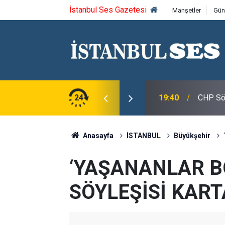
İstanbul Ses Gazetesi
Manşetler
Gün
roğlu, CHP Spor Kurulu Üyeleri ile Bir Araya
24
19:40
CHP Söz
Anasayfa
İSTANBUL
Büyükşehir
‘YAŞANANLAR B
SÖYLEŞİSİ KART