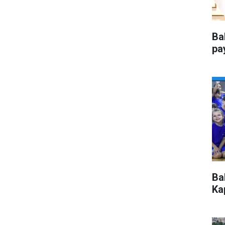
Ba
pa
Ba
Kap