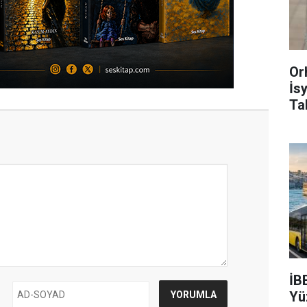
Or
İs
Ta
İB
Yü