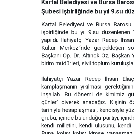
Kartal Belediyesi ve Bursa Baro
Şubesi işbirliğinde bu yıl 9.su d
Kartal Belediyesi ve Bursa Barosu
işbirliğinde bu yıl 9.su düzenlenen
yapıldı. İlahiyatçı Yazar Recep İhsan
Kültür Merkezi’nde gerçekleşen söyl
Başkanı Op. Dr. Altınok Öz, Başkan 
birim müdürleri, sivil toplum kuruluşla
İlahiyatçı Yazar Recep İhsan Elia
kamplaşmanın yıkılması gerektiğinin 
inşallah. Bu dönemi de kimimiz gül
günler’ diyerek anacağız. Kişinin öz
tarihiyle hesaplaşması, kendisiyle y
grubu, içinde bulunduğu partiyi, içinde
kendi milletini, kendi ulusunu, kendi 
Buna kolay kolay kimse yanaşmaz. 