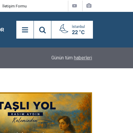
İletişim Formu
İstanbul
OR
22 °C
18:16
Y.A.A.Y.D. Derneği Koşusu’nda birinciliğe Kral Sul
Günün tüm
haberleri