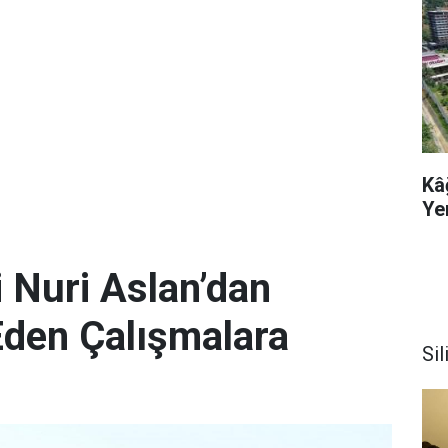
Kâ
Ye
 Nuri Aslan’dan
Eden Çalışmalara
Sil