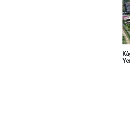
Kâ
Ye