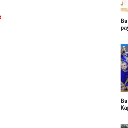
R
Ba
pa
Ba
Kap