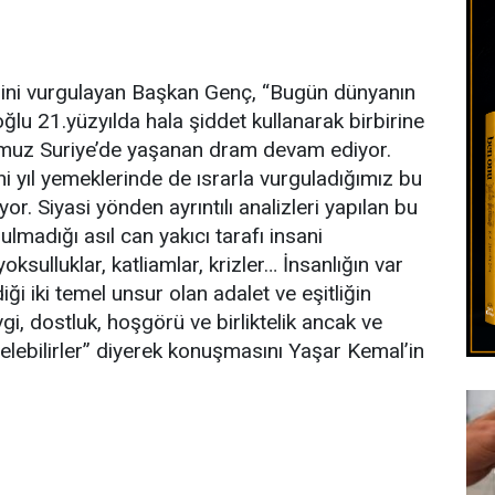
ğini vurgulayan Başkan Genç, “Bugün dünyanın
oğlu 21.yüzyılda hala şiddet kullanarak birbirine
muz Suriye’de yaşanan dram devam ediyor.
i yıl yemeklerinde de ısrarla vurguladığımız bu
or. Siyasi yönden ayrıntılı analizleri yapılan bu
madığı asıl can yakıcı tarafı insani
yoksulluklar, katliamlar, krizler… İnsanlığın var
i iki temel unsur olan adalet ve eşitliğin
vgi, dostluk, hoşgörü ve birliktelik ancak ve
selebilirler” diyerek konuşmasını Yaşar Kemal’in