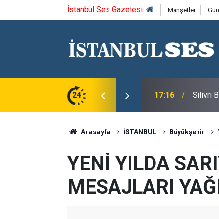
İstanbul Ses Gazetesi
Manşetler
Gün
u Syntagma kazandı
24
17:16
Silivri
Anasayfa
İSTANBUL
Büyükşehir
YENİ YILDA SAR
MESAJLARI YAĞ