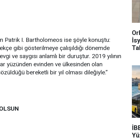
Or
ten Patrik I. Bartholomeos ise şöyle konuştu:
İs
Ta
erekçe gibi gösterilmeye çalışıldığı dönemde
ı sevgi ve saygısı anlamlı bir duruştur. 2019 yılının
lar yüzünden evinden ve ülkesinden olan
özüldüğü bereketli bir yıl olması dileğiyle.”
 OLSUN
İB
Yü