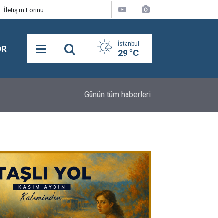
İletişim Formu
İstanbul
OR
29 °C
16:24
BEYLİKDÜZÜ’NDE YAZ SPOR KURSLARI TÜM H
Günün tüm
haberleri