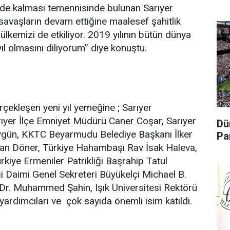
ide kalması temennisinde bulunan Sarıyer
vaşların devam ettiğine maalesef şahitlik
ülkemizi de etkiliyor. 2019 yılının bütün dünya
yıl olmasını diliyorum” diye konuştu.
rçekleşen yeni yıl yemeğine ; Sarıyer
yer İlçe Emniyet Müdürü Caner Coşar, Sarıyer
Dü
gün, KKTC Beyarmudu Belediye Başkanı İlker
Pa
an Döner, Türkiye Hahambaşı Rav İsak Haleva,
kiye Ermeniler Patrikliği Başrahip Tatul
i Daimi Genel Sekreteri Büyükelçi Michael B.
 Dr. Muhammed Şahin, Işık Üniversitesi Rektörü
yardımcıları ve çok sayıda önemli isim katıldı.