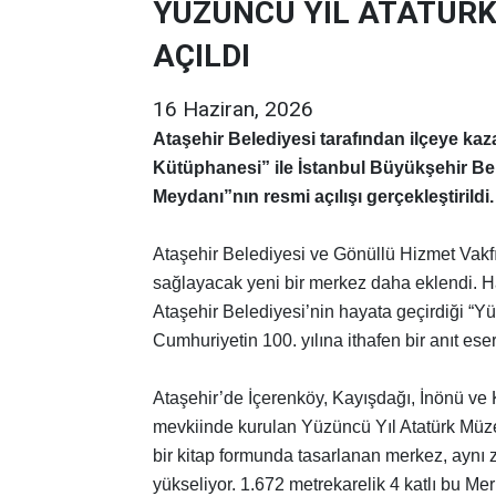
YÜZÜNCÜ YIL ATATÜRK
AÇILDI
16 Haziran, 2026
Ataşehir Belediyesi tarafından ilçeye ka
Kütüphanesi” ile İstanbul Büyükşehir Bel
Meydanı”nın resmi açılışı gerçekleştirildi.
Ataşehir Belediyesi ve Gönüllü Hizmet Vakfı’
sağlayacak yeni bir merkez daha eklendi. Ha
Ataşehir Belediyesi’nin hayata geçirdiği “Y
Cumhuriyetin 100. yılına ithafen bir anıt ese
Ataşehir’de İçerenköy, Kayışdağı, İnönü v
mevkiinde kurulan Yüzüncü Yıl Atatürk Müze
bir kitap formunda tasarlanan merkez, aynı 
yükseliyor. 1.672 metrekarelik 4 katlı bu M