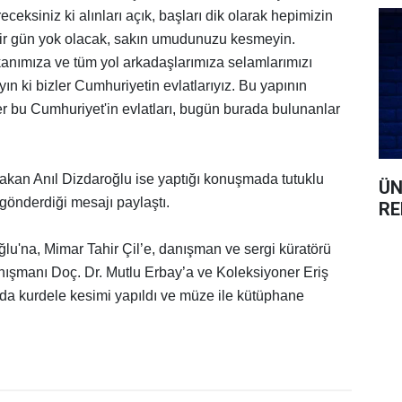
eksiniz ki alınları açık, başları dik olarak hepimizin
ar bir gün yok olacak, sakın umudunuzu kesmeyin.
nımıza ve tüm yol arkadaşlarımıza selamlarımızı
ın ki bizler Cumhuriyetin evlatlarıyız. Bu yapının
 bu Cumhuriyet'in evlatları, bugün burada bulunanlar
takan Anıl Dizdaroğlu ise yaptığı konuşmada tutuklu
ÜN
önderdiği mesajı paylaştı.
RE
lu'na, Mimar Tahir Çil’e, danışman ve sergi küratörü
anışmanı Doç. Dr. Mutlu Erbay’a ve Koleksiyoner Eriş
a da kurdele kesimi yapıldı ve müze ile kütüphane