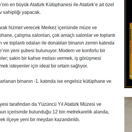
’nin en büyük Atatürk Kütüphanesi ile Atatürk’e ait özel
v sahipliği yapacak.
arak hizmet verecek Merkez içerisinde müze ve
hane, çalışma salonları, çok amaçlı salonlar ve toplantı
ı ve toplantı odaları ile donatılan binanın zemin katında
fe’nin yeni şubesi bulunuyor. Modern ve konforlu bir
ler; sakin bir kahve molası vermek, iş görüşmesi
mek isteyenler için ideal bir ortam sağlıyor.
sarlanan binanın -1. katında ise engelsiz kütüphane ve
iyesi tarafından da Yüzüncü Yıl Atatürk Müzesi ve
nun içerisinde bulunduğu 12 bin metrekarelik alanda,
rek ilçeye yeni bir meydan kazandırıldı.