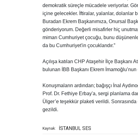
demokratik süreçle mücadele veriyorlar. Görec
içine gelecekler. İftiralar, yalanlar, dolanl
Buradan Ekrem Başkanımıza, Onursal Başka
gönderiyorum. Değerli misafirler hiç unutmay
mimarı Cumhuriyet çocuğu, bunu düşünenler
da bu Cumhuriyet'in çocuklarıdır.”
Açılışa katılan CHP Ataşehir İlçe Başkanı A
bulunan İBB Başkanı Ekrem İmamoğlu’nun g
Konuşmaların ardından; bağışçı İnal Aydınoğ
Prof. Dr. Fethiye Erbay'a, sergi planlama d
Ülger’e teşekkür plaketi verildi. Sonrasınd
gezildi.
İSTANBUL SES
Kaynak: