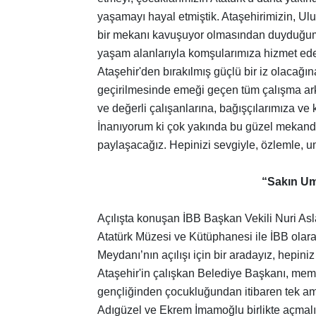
yaşamayı hayal etmiştik. Ataşehirimizin, Ul
bir mekanı kavuşuyor olmasından duyduğum 
yaşam alanlarıyla komşularımıza hizmet edec
Ataşehir'den bırakılmış güçlü bir iz olacağı
geçirilmesinde emeği geçen tüm çalışma ar
ve değerli çalışanlarına, bağışçılarımıza ve
İnanıyorum ki çok yakında bu güzel mekanda 
paylaşacağız. Hepinizi sevgiyle, özlemle, u
“Sakın U
Açılışta konuşan İBB Başkan Vekili Nuri Asl
Atatürk Müzesi ve Kütüphanesi ile İBB olar
Meydanı’nın açılışı için bir aradayız, hepin
Ataşehir'in çalışkan Belediye Başkanı, meml
gençliğinden çocukluğundan itibaren tek am
Adıgüzel ve Ekrem İmamoğlu birlikte açmalı