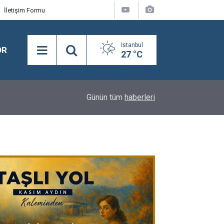
İletişim Formu
İstanbul
OR
27 °C
21:28
Merhum Asli Üyemiz M. Zeki Tunca'yı saygıyla 
Günün tüm
haberleri