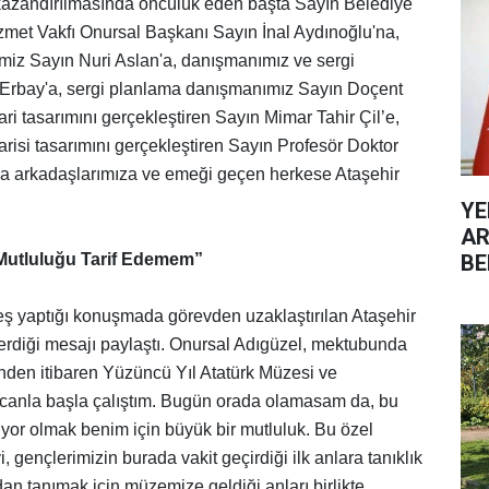
'e kazandırılmasında öncülük eden başta Sayın Belediye
met Vakfı Onursal Başkanı Sayın İnal Aydınoğlu'na,
miz Sayın Nuri Aslan'a, danışmanımız ve sergi
 Erbay'a, sergi planlama danışmanımız Sayın Doçent
i tasarımını gerçekleştiren Sayın Mimar Tahir Çil’e,
isi tasarımını gerçekleştiren Sayın Profesör Doktor
şma arkadaşlarımıza ve emeği geçen herkese Ataşehir
YE
AR
BE
utluluğu Tarif Edemem”
ş yaptığı konuşmada görevden uzaklaştırılan Ataşehir
rdiği mesajı paylaştı. Onursal Adıgüzel, mektubunda
k günden itibaren Yüzüncü Yıl Atatürk Müzesi ve
 canla başla çalıştım. Bugün orada olamasam da, bu
yor olmak benim için büyük bir mutluluk. Bu özel
, gençlerimizin burada vakit geçirdiği ilk anlara tanıklık
an tanımak için müzemize geldiği anları birlikte