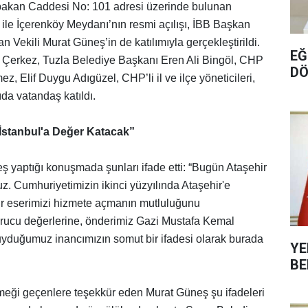
rbakan Caddesi No: 101 adresi üzerinde bulunan
ile İçerenköy Meydanı’nın resmi açılışı, İBB Başkan
 Vekili Murat Güneş’in de katılımıyla gerçekleştirildi.
EĞ
Çerkez, Tuzla Belediye Başkanı Eren Ali Bingöl, CHP
DÖ
 Elif Duygu Adıgüzel, CHP’li il ve ilçe yöneticileri,
ıda vatandaş katıldı.
 İstanbul'a Değer Katacak”
 yaptığı konuşmada şunları ifade etti: “Bugün Ataşehir
uz. Cumhuriyetimizin ikinci yüzyılında Ataşehir'e
bir eserimizi hizmete açmanın mutluluğunu
urucu değerlerine, önderimiz Gazi Mustafa Kemal
 duyduğumuz inancımızın somut bir ifadesi olarak burada
YE
BE
ği geçenlere teşekkür eden Murat Güneş şu ifadeleri