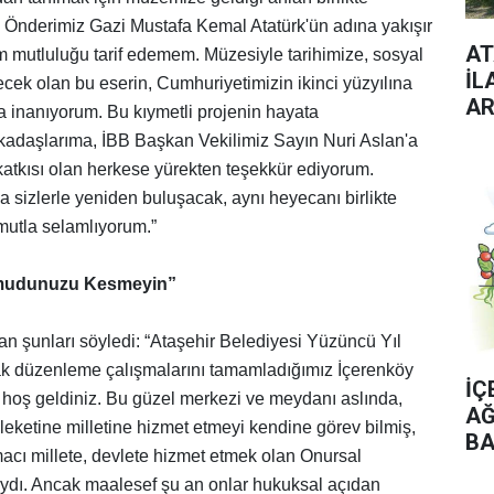
u Önderimiz Gazi Mustafa Kemal Atatürk'ün adına yakışır
AT
mutluluğu tarif edemem. Müzesiyle tarihimize, sosyal
İL
ek olan bu eserin, Cumhuriyetimizin ikinci yüzyılına
AR
na inanıyorum. Bu kıymetli projenin hayata
kadaşlarıma, İBB Başkan Vekilimiz Sayın Nuri Aslan'a
 katkısı olan herkese yürekten teşekkür ediyorum.
sizlerle yeniden buluşacak, aynı heyecanı birlikte
mutla selamlıyorum.”
mudunuzu Kesmeyin”
an şunları söyledi: “Ataşehir Belediyesi Yüzüncü Yıl
ak düzenleme çalışmalarını tamamladığımız İçerenköy
İÇ
iz hoş geldiniz. Bu güzel merkezi ve meydanı aslında,
AĞ
eketine milletine hizmet etmeyi kendine görev bilmiş,
BA
acı millete, devlete hizmet etmek olan Onursal
ydı. Ancak maalesef şu an onlar hukuksal açıdan