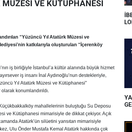
 MÜZESİ VE KÜTÜPHANESİ
İB
LO
zandırılan “Yüzüncü Yıl Atatürk Müzesi ve
ediyesi’nin katkılarıyla oluşturulan “İçerenköy
nın iş birliğiyle İstanbul’a kültür alanında büyük hizmet
yırsever iş insanı İnal Aydınoğlu’nun destekleriyle,
üzüncü Yıl Atatürk Müzesi ve Kütüphanesi”
r olarak konumlandırıldı.
YA
GE
e Küçükbakkalköy mahallelerinin buluştuğu Su Deposu
si ve Kütüphanesi mimarisiyle de dikkat çekiyor. Açık
zamanda Atatürk’ün silüetini yansıtan mimarisiyle
erkez, Ulu Önder Mustafa Kemal Atatürk hakkında çok