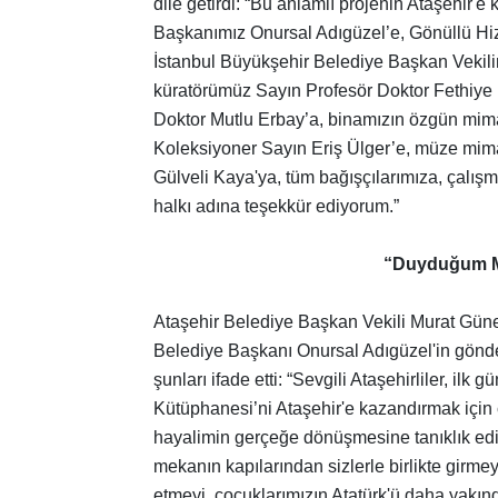
dile getirdi: “Bu anlamlı projenin Ataşehir
Başkanımız Onursal Adıgüzel’e, Gönüllü Hiz
İstanbul Büyükşehir Belediye Başkan Vekili
küratörümüz Sayın Profesör Doktor Fethiye
Doktor Mutlu Erbay’a, binamızın özgün mimar
Koleksiyoner Sayın Eriş Ülger’e, müze mimar
Gülveli Kaya'ya, tüm bağışçılarımıza, çalı
halkı adına teşekkür ediyorum.”
“Duyduğum M
Ataşehir Belediye Başkan Vekili Murat Güne
Belediye Başkanı Onursal Adıgüzel'in gönde
şunları ifade etti: “Sevgili Ataşehirliler, il
Kütüphanesi’ni Ataşehir'e kazandırmak için
hayalimin gerçeğe dönüşmesine tanıklık edi
mekanın kapılarından sizlerle birlikte girmeyi
etmeyi, çocuklarımızın Atatürk'ü daha yakınd