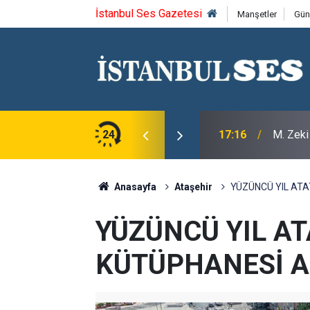
İstanbul Ses Gazetesi
Manşetler
Gün
aramehmet'i saygıyla anıyoruz
24
17:16
M. Zeki
Anasayfa
Ataşehir
YÜZÜNCÜ YIL ATA
YÜZÜNCÜ YIL A
KÜTÜPHANESİ A