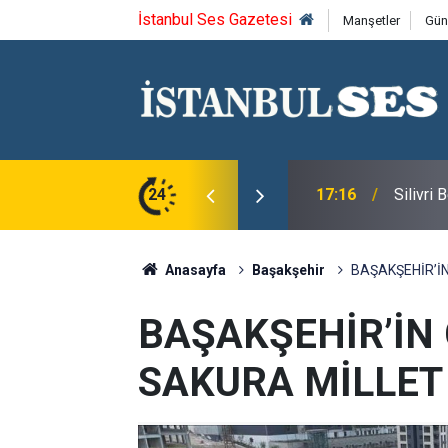
İstanbul Ses Gazetesi
Manşetler
Gün
u Syntagma kazandı
24
17:16
Silivri
Anasayfa
Başakşehir
BAŞAKŞEHİR’İ
BAŞAKŞEHİR’İN
SAKURA MİLLET