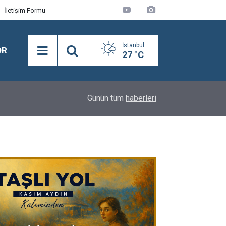
İletişim Formu
İstanbul
OR
27 °C
16:24
BEYLİKDÜZÜ’NDE YAZ SPOR KURSLARI TÜM H
Günün tüm
haberleri