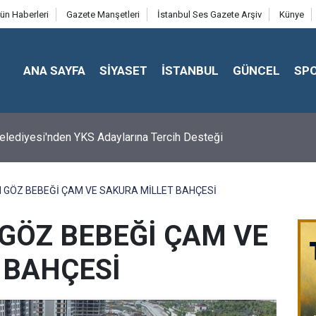
ün Haberleri
Gazete Manşetleri
İstanbul Ses Gazete Arşiv
Künye
ANA SAYFA
SİYASET
İSTANBUL
GÜNCEL
SP
 Belediyesi'nden YKS Adaylarına Tercih Desteği
N GÖZ BEBEĞİ ÇAM VE SAKURA MİLLET BAHÇESİ
 GÖZ BEBEĞİ ÇAM VE
 BAHÇESİ