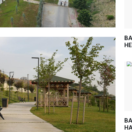
BA
HE
BA
HA