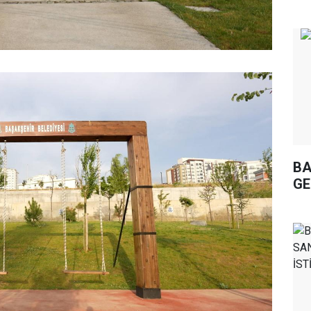
BA
GE