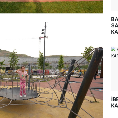
BA
SA
KA
İB
KA