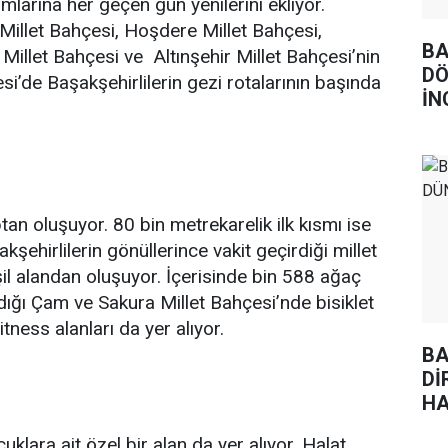
ımlarına her geçen gün yenilerini ekliyor.
Millet Bahçesi, Hoşdere Millet Bahçesi,
BA
illet Bahçesi ve Altınşehir Millet Bahçesi’nin
DÖ
’de Başakşehirlilerin gezi rotalarının başında
İN
an oluşuyor. 80 bin metrekarelik ilk kısmı ise
kşehirlilerin gönüllerince vakit geçirdiği millet
il alandan oluşuyor. İçerisinde bin 588 ağaç
ldığı Çam ve Sakura Millet Bahçesi’nde bisiklet
itness alanları da yer alıyor.
BA
Dİ
HA
lara ait özel bir alan da yer alıyor. Halat