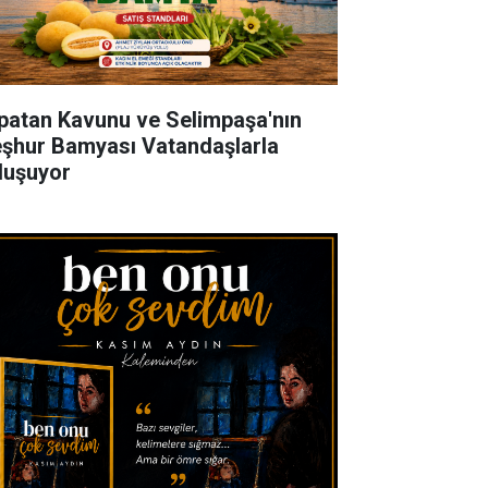
patan Kavunu ve Selimpaşa'nın
şhur Bamyası Vatandaşlarla
luşuyor