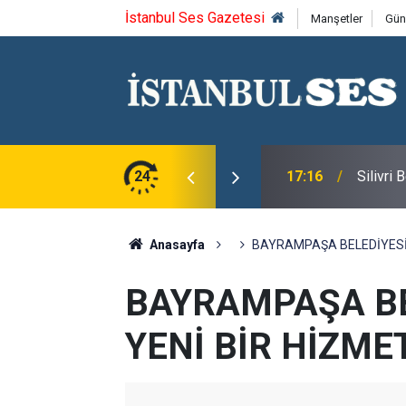
İstanbul Ses Gazetesi
Manşetler
Gün
u Syntagma kazandı
24
17:16
Silivri
Anasayfa
BAYRAMPAŞA BELEDİYESİ’
BAYRAMPAŞA BE
YENİ BİR HİZME