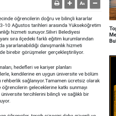
recinde öğrencilerin doğru ve bilinçli kararlar
 3-10 Ağustos tarihleri arasında Yükseköğretim
To
lığı hizmeti sunuyor.Silivri Belediyesi
Me
yanı sıra ilçedeki farklı eğitim kurumlarından
Bu
a yararlanabildiği danışmanlık hizmeti
 birebir görüşmeler gerçekleştiriliyor.
maları, hedefleri ve kariyer planları
erle, kendilerine en uygun üniversite ve bölüm
mlı rehberlik sağlanıyor.Tamamen ücretsiz olarak
e öğrencilerin geleceklerine katkı sunmayı
niversite tercihlerini bilinçli ve sağlıklı bir
uyor.
n öğrenciler, tercih sürecini daha güvenli ve