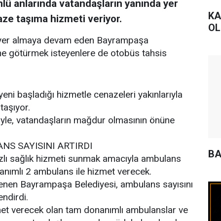
lü anlarında vatandaşların yanında yer
KA
aze taşıma hizmeti veriyor.
OL
da yer almaya devam eden Bayrampaşa
ine götürmek isteyenlere de otobüs tahsis
ni başladığı hizmetle cenazeleri yakınlarıyla
 taşıyor.
yle, vatandaşların mağdur olmasının önüne
S SAYISINI ARTIRDI
BA
zlı sağlık hizmeti sunmak amacıyla ambulans
onanımlı 2 ambulans ile hizmet verecek.
gilenen Bayrampaşa Belediyesi, ambulans sayısını
endirdi.
et verecek olan tam donanımlı ambulanslar ve