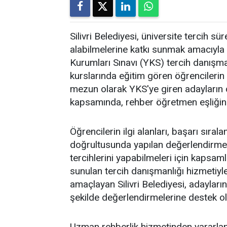
Silivri Belediyesi, üniversite tercih sü
alabilmelerine katkı sunmak amacıyla
Kurumları Sınavı (YKS) tercih danışman
kurslarında eğitim gören öğrencilerin 
mezun olarak YKS'ye giren adayların d
kapsamında, rehber öğretmen eşliğinde
Öğrencilerin ilgi alanları, başarı sırala
doğrultusunda yapılan değerlendirmel
tercihlerini yapabilmeleri için kapsa
sunulan tercih danışmanlığı hizmetiyl
amaçlayan Silivri Belediyesi, adayların ü
şekilde değerlendirmelerine destek ol
Uzman rehberlik hizmetinden yararlana