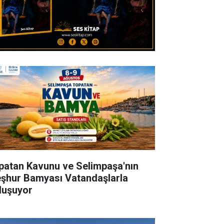
patan Kavunu ve Selimpaşa'nın
şhur Bamyası Vatandaşlarla
luşuyor