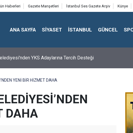
ün Haberleri
Gazete Manşetleri
İstanbul Ses Gazete Arşiv
Künye
ANA SAYFA
SİYASET
İSTANBUL
GÜNCEL
SP
 Belediyesi'nden YKS Adaylarına Tercih Desteği
NDEN YENİ BİR HİZMET DAHA
LEDİYESİ’NDEN
T DAHA