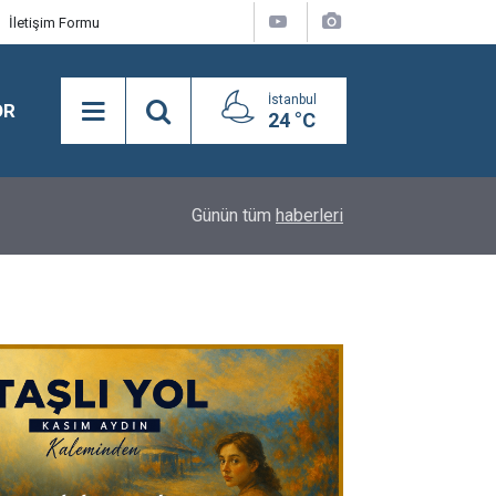
İletişim Formu
İstanbul
OR
24 °C
16:24
BEYLİKDÜZÜ’NDE YAZ SPOR KURSLARI TÜM H
Günün tüm
haberleri