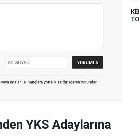
KE
TO
 veya imalar ile inançlara yönelik saldırı içeren yorumlar
i'nden YKS Adaylarına