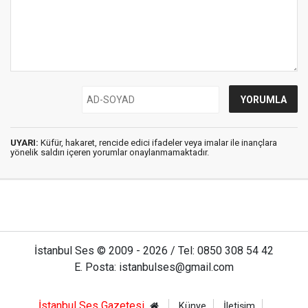
UYARI:
Küfür, hakaret, rencide edici ifadeler veya imalar ile inançlara
yönelik saldırı içeren yorumlar onaylanmamaktadır.
İstanbul Ses © 2009 - 2026 / Tel: 0850 308 54 42
E. Posta: istanbulses@gmail.com
İstanbul Ses Gazetesi
Künye
İletişim