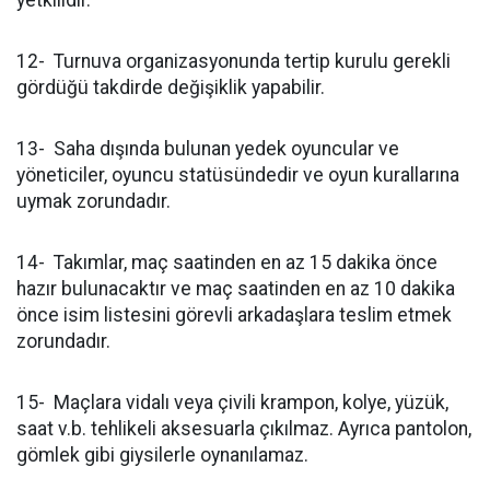
yetkilidir.
12- Turnuva organizasyonunda tertip kurulu gerekli
gördüğü takdirde değişiklik yapabilir.
13- Saha dışında bulunan yedek oyuncular ve
yöneticiler, oyuncu statüsündedir ve oyun kurallarına
uymak zorundadır.
14- Takımlar, maç saatinden en az 15 dakika önce
hazır bulunacaktır ve maç saatinden en az 10 dakika
önce isim listesini görevli arkadaşlara teslim etmek
zorundadır.
15- Maçlara vidalı veya çivili krampon, kolye, yüzük,
saat v.b. tehlikeli aksesuarla çıkılmaz. Ayrıca pantolon,
gömlek gibi giysilerle oynanılamaz.