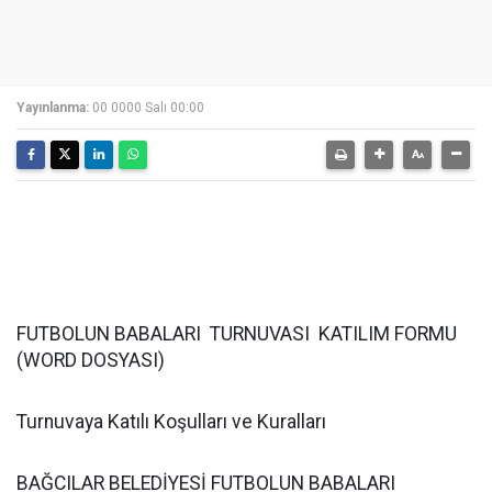
Yayınlanma:
00 0000 Salı 00:00
FUTBOLUN BABALARI TURNUVASI KATILIM FORMU
(WORD DOSYASI)
Turnuvaya Katılı Koşulları ve Kuralları
BAĞCILAR BELEDİYESİ FUTBOLUN BABALARI