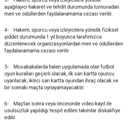
3- Hakem, sporcu veya izleyicilere yönelik
aşağılayıcı hakaret ve tehdit durumunda turnuvadan
men ve ödüllerden faydalanamama cezası verilir.
4- Hakem, sporcu veya izleyicilere yönelik fiziksel
şiddet durumunda 1 yıl boyunca tarafımızca
düzenlenecek organizasyonlardan men ve ödüllerden
faydalanamama cezası verilir
5- Müsabakalarda halen uygulamada olan futbol
oyun kuralları geçerli olacak, ilk sarı kartta oyuncu
uyarılacak, ikinci sarı kartta oyundan ihraç olacak ve
bir sonraki maçta oynayamayacaktır.
6- Maçtan sonra veya öncesinde video kayıt ile
usulsüzlük yapıldığı tespit edilen takımlar diskalifiye
edilir.