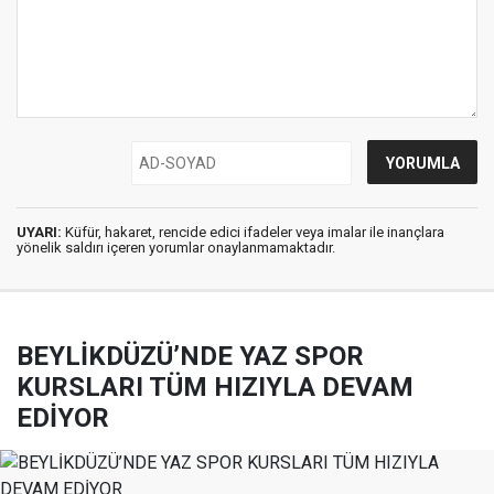
UYARI:
Küfür, hakaret, rencide edici ifadeler veya imalar ile inançlara
yönelik saldırı içeren yorumlar onaylanmamaktadır.
BEYLİKDÜZÜ’NDE YAZ SPOR
KURSLARI TÜM HIZIYLA DEVAM
EDİYOR