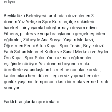
ediyor.
Beylikdüzü Belediyesi tarafından düzenlenen 3.
dönem Yaz Yetişkin Spor Kursları, ilçe sakinlerini
hareketli bir yaşamla buluşturmaya devam ediyor.
Fitness, pilates ve yoga branşlarında gerçekleştirilen
eğitimler; Zübeyde Ana Sosyal Yaşam Merkezi,
Öğretmen Fedai Altun Kapalı Spor Tesisi, Beylikdüzü
Fatih Sultan Mehmet Kültür ve Sanat Merkezi ve Aydın
Örs Kapalı Spor Salonu’nda uzman eğitmenler
eşliğinde sürüyor. Yaz dönemi boyunca makul
ücretlerle vatandaşların hizmetine sunulan kurslar,
katılımcılara hem düzenli egzersiz yapma hem de
günlük yaşamın temposuna kısa bir mola verme fırsatı
sunuyor.
Farklı branşlarda spor imkânı