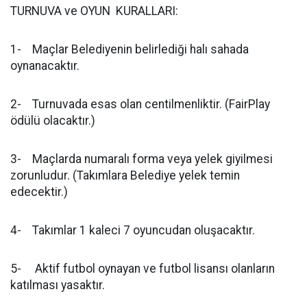
TURNUVA ve OYUN KURALLARI:
1- Maçlar Belediyenin belirlediği halı sahada
oynanacaktır.
2- Turnuvada esas olan centilmenliktir. (FairPlay
ödülü olacaktır.)
3- Maçlarda numaralı forma veya yelek giyilmesi
zorunludur. (Takımlara Belediye yelek temin
edecektir.)
4- Takımlar 1 kaleci 7 oyuncudan oluşacaktır.
5- Aktif futbol oynayan ve futbol lisansı olanların
katılması yasaktır.