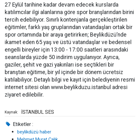
27 Eylül tarihine kadar devam edecek kurslarda
katılımcılar ilgi alanlarına göre spor branşlarından birini
tercih edebiliyor. Sınırlı kontenjanla gerçekleştirilen
eğitimler, farklı yaş gruplarından vatandaşları ortak bir
spor ortamında bir araya getirirken; Beylikdüzü’nde
ikamet eden 65 yaş ve üstü vatandaşlar ve bedensel
engelli bireyler için 13:00 - 17:00 saatleri arasındaki
seanslarda yüzde 50 indirim uygulanıyor. Ayrıca,
gaziler, şehit ve gazi yakınları ise seçtikleri bir
branştan eğitime, bir yıl içinde bir dönem ücretsiz
katılabiliyor. Detaylı bilgi ve kayıt için belediyenin resmi
internet sitesi olan www.beylikduzu.istanbul adresi
ziyaret edilebilir.
İSTANBUL SES
Kaynak:
Etiketler :
beylikdüzü haber
Mehmet Murat Çalık