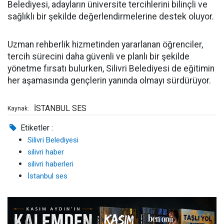
Belediyesi, adayların üniversite tercihlerini bilinçli ve
sağlıklı bir şekilde değerlendirmelerine destek oluyor.
Uzman rehberlik hizmetinden yararlanan öğrenciler,
tercih sürecini daha güvenli ve planlı bir şekilde
yönetme fırsatı bulurken, Silivri Belediyesi de eğitimin
her aşamasında gençlerin yanında olmayı sürdürüyor.
İSTANBUL SES
Kaynak:
Etiketler :
Silivri Belediyesi
silivri haber
silivri haberleri
İstanbul ses