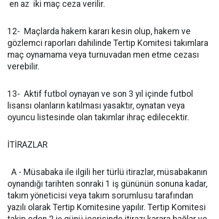
en az iki maç ceza verilir.
12- Maçlarda hakem kararı kesin olup, hakem ve
gözlemci raporları dahilinde Tertip Komitesi takımlara
maç oynamama veya turnuvadan men etme cezası
verebilir.
13- Aktif futbol oynayan ve son 3 yıl içinde futbol
lisansı olanların katılması yasaktır, oynatan veya
oyuncu listesinde olan takımlar ihraç edilecektir.
İTİRAZLAR
A - Müsabaka ile ilgili her türlü itirazlar, müsabakanın
oynandığı tarihten sonraki 1 iş gününün sonuna kadar,
takım yöneticisi veya takım sorumlusu tarafından
yazılı olarak Tertip Komitesine yapılır. Tertip Komitesi