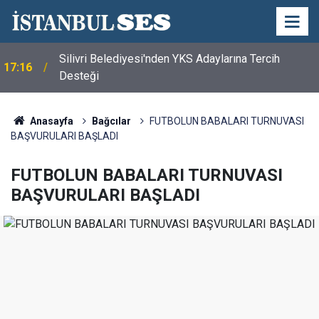
Silivri Belediyesi'nden YKS Adaylarına Tercih
17:16
Desteği
Anasayfa
Bağcılar
FUTBOLUN BABALARI TURNUVASI
BAŞVURULARI BAŞLADI
FUTBOLUN BABALARI TURNUVASI
BAŞVURULARI BAŞLADI