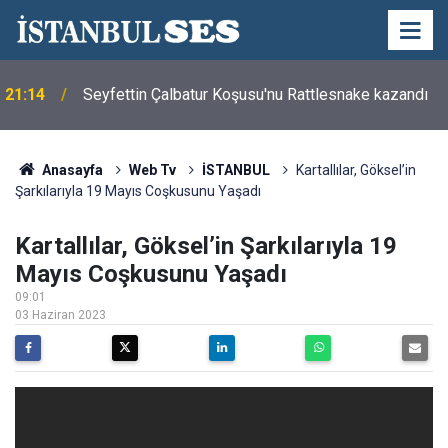
21:14
Seyfettin Çalbatur Koşusu'nu Rattlesnake kazandı
Anasayfa
Web Tv
İSTANBUL
Kartallılar, Göksel’in
Şarkılarıyla 19 Mayıs Coşkusunu Yaşadı
Kartallılar, Göksel’in Şarkılarıyla 19
Mayıs Coşkusunu Yaşadı
09:01
03 Haziran 2023