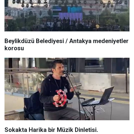
Beylikdüzü Belediyesi / Antakya medeniyetler
korosu
Sokakta Harika bir Müzik Dinletisi.