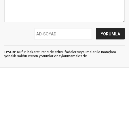
UYARI:
Küfür, hakaret, rencide edici ifadeler veya imalar ile inançlara
yönelik saldırı içeren yorumlar onaylanmamaktadır.
İstanbul Ses © 2009 - 2026 / Tel: 0850 308 54 42
E. Posta: istanbulses@gmail.com
İstanbul Ses Gazetesi
Künye
İletişim
Günün Haberleri
Gazete Manşetleri
Gizlilik İlkeleri