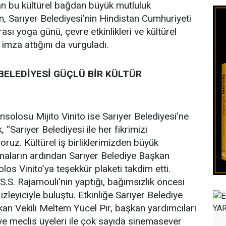
lan bu kültürel bağdan büyük mutluluk
n, Sarıyer Belediyesi’nin Hindistan Cumhuriyeti
ası yoga günü, çevre etkinlikleri ve kültürel
 imza attığını da vurguladı.
BELEDİYESİ GÜÇLÜ BİR KÜLTÜR
solosu Mijito Vinito ise Sarıyer Belediyesi’ne
“Sarıyer Belediyesi ile her fikrimizi
yoruz. Kültürel iş birliklerimizden büyük
ların ardından Sarıyer Belediye Başkan
s Vinito’ya teşekkür plaketi takdim etti.
 S.S. Rajamouli’nin yaptığı, bağımsızlık öncesi
leyiciyle buluştu. Etkinliğe Sarıyer Belediye
an Vekili Meltem Yücel Pir, başkan yardımcıları
e meclis üyeleri ile çok sayıda sinemasever