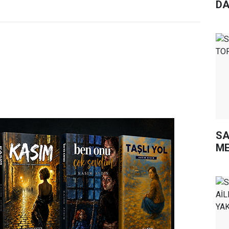
DA
SA
ME