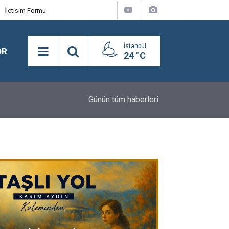
İletişim Formu
İstanbul
OR
24 °C
16:24
BEYLİKDÜZÜ’NDE YAZ SPOR KURSLARI TÜM H
Günün tüm
haberleri