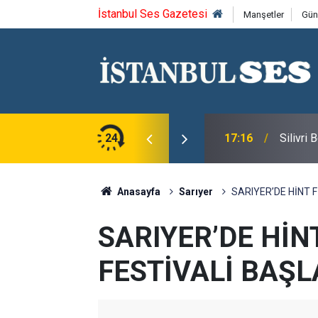
İstanbul Ses Gazetesi
Manşetler
Gün
u Syntagma kazandı
24
17:16
Silivri
Anasayfa
Sarıyer
SARIYER’DE HİNT F
SARIYER’DE HİN
FESTİVALİ BAŞL