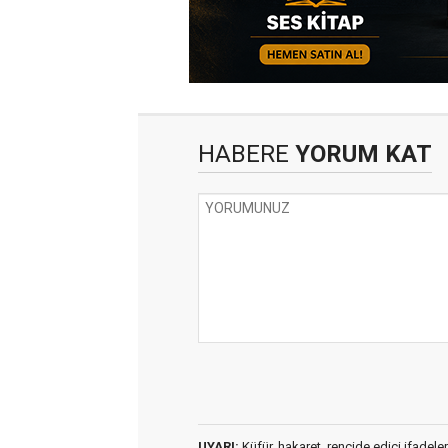
HABERE
YORUM KAT
UYARI:
Küfür, hakaret, rencide edici ifadeler