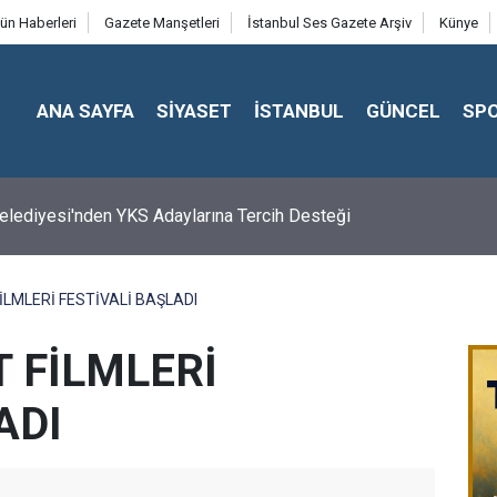
ün Haberleri
Gazete Manşetleri
İstanbul Ses Gazete Arşiv
Künye
ANA SAYFA
SİYASET
İSTANBUL
GÜNCEL
SP
 Belediyesi'nden YKS Adaylarına Tercih Desteği
İLMLERİ FESTİVALİ BAŞLADI
T FİLMLERİ
ADI