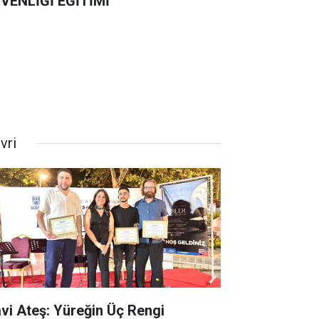
VENLİĞİ EĞİTİMİ
ivri
vi Ateş: Yüreğin Üç Rengi