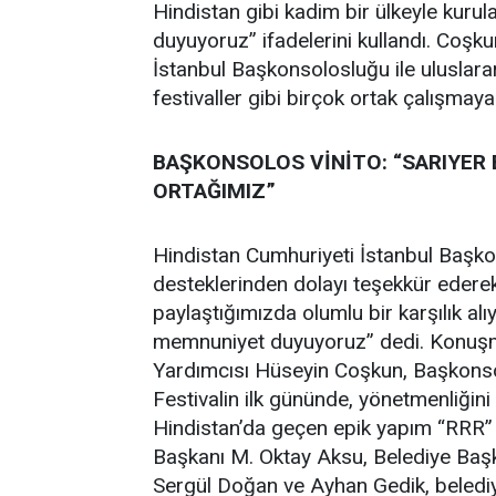
Hindistan gibi kadim bir ülkeyle kuru
duyuyoruz” ifadelerini kullandı. Coşku
İstanbul Başkonsolosluğu ile uluslarar
festivaller gibi birçok ortak çalışmaya
BAŞKONSOLOS VİNİTO: “SARIYER 
ORTAĞIMIZ”
Hindistan Cumhuriyeti İstanbul Başkon
desteklerinden dolayı teşekkür ederek, 
paylaştığımızda olumlu bir karşılık alı
memnuniyet duyuyoruz” dedi. Konuşma
Yardımcısı Hüseyin Coşkun, Başkonsolo
Festivalin ilk gününde, yönetmenliğini
Hindistan’da geçen epik yapım “RRR” iz
Başkanı M. Oktay Aksu, Belediye Başk
Sergül Doğan ve Ayhan Gedik, belediy