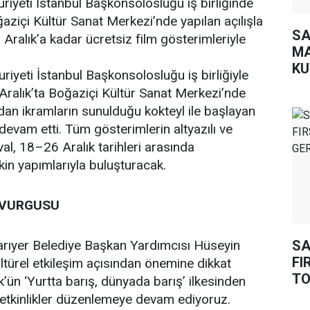
riyeti İstanbul Başkonsolosluğu iş birliğinde
ğaziçi Kültür Sanat Merkezi’nde yapılan açılışla
SA
 Aralık’a kadar ücretsiz film gösterimleriyle
MA
KU
riyeti İstanbul Başkonsolosluğu iş birliğiyle
 Aralık’ta Boğaziçi Kültür Sanat Merkezi’nde
dan ikramların sunulduğu kokteyl ile başlayan
 devam etti. Tüm gösterimlerin altyazılı ve
ival, 18–26 Aralık tarihleri arasında
in yapımlarıyla buluşturacak.
” VURGUSU
SA
Sarıyer Belediye Başkan Yardımcısı Hüseyin
FI
kültürel etkileşim açısından önemine dikkat
TO
ün ‘Yurtta barış, dünyada barış’ ilkesinden
 etkinlikler düzenlemeye devam ediyoruz.