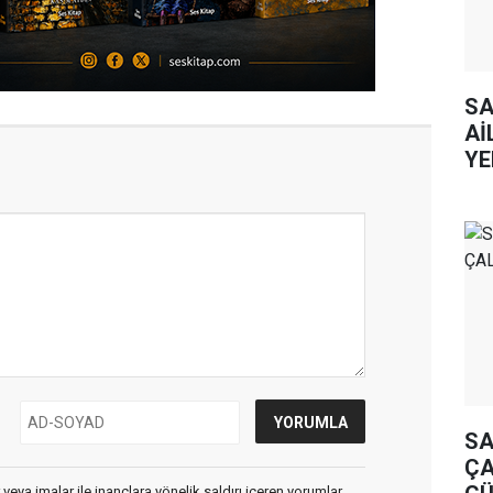
SA
Aİ
YE
SA
ÇA
 veya imalar ile inançlara yönelik saldırı içeren yorumlar