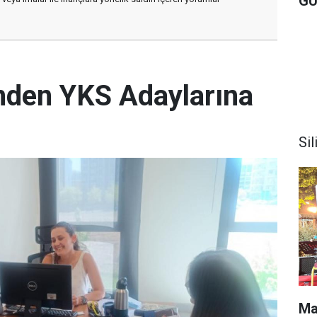
GÜ
i'nden YKS Adaylarına
Sil
Ma