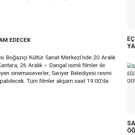
EÇ
VAM EDECEK
YA
yesi Boğaziçi Kültür Sanat Merkezi’nde 20 Aralık
ntara, 26 Aralık – Dangal isimli filmler ile
eyen sinemaseverler, Sarıyer Belediyesi resmi
apabilecek. Tüm filmler akşam saat 19.00’da
SA
ÖĞ