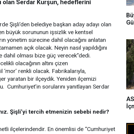
yı olan Serdar Kurşun, hedeflerini
Bü
Gü
rde Şişli’den belediye başkan aday adayı olan
en büyük sorununun işsizlik ve kentsel
ın yönetim sürecine dahil olacağını anlatan
amamen açık olacak. Neyin nasıl yapıldığını
e dahil olması bize güç verecek”dedi.
elikli olacağının altını çizen
l ‘mor’ renkli olacak. Fabrikalarıyla,
r yaratan bir ilçeydik. Yeniden ilçemizi
u. Cumhuriyet’in sorularını yanıtlayan Serdar
AS
İç
ız. Şişli’yi tercih etmenizin sebebi nedir?
metli ilçelerindendir. En önemlisi de “Cumhuriyet