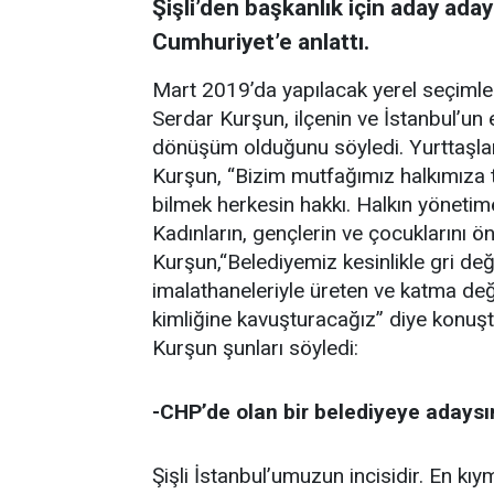
Şişli’den başkanlık için aday ada
Cumhuriyet’e anlattı.
Mart 2019’da yapılacak yerel seçimle
Serdar Kurşun, ilçenin ve İstanbul’un 
dönüşüm olduğunu söyledi. Yurttaşlar
Kurşun, “Bizim mutfağımız halkımıza t
bilmek herkesin hakkı. Halkın yönetim
Kadınların, gençlerin ve çocuklarını önc
Kurşun,“Belediyemiz kesinlikle gri deği
imalathaneleriyle üreten ve katma değe
kimliğine kavuşturacağız” diye konuşt
Kurşun şunları söyledi:
-CHP’de olan bir belediyeye adaysın
Şişli İstanbul’umuzun incisidir. En kıy