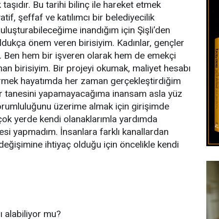
aşıdır. Bu tarihi bilinç ile hareket etmek
tif, şeffaf ve katılımcı bir belediyecilik
buluşturabileceğime inandığım için Şişli’den
dukça önem veren birisiyim. Kadınlar, gençler
ı. Ben hem bir işveren olarak hem de emekçi
nan birisiyim. Bir projeyi okumak, maliyet hesabı
irmek hayatımda her zaman gerçekleştirdiğim
ir tanesini yapamayacağıma inansam asla yüz
 sorumluluğunu üzerime almak için girişimde
çok yerde kendi olanaklarımla yardımda
si yapmadım. İnsanlara farklı kanallardan
değişimine ihtiyaç olduğu için öncelikle kendi
ı alabiliyor mu?