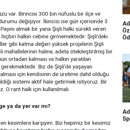
ü var. Birincisi 300 bin nüfuslu bir ilçe ve
urumu değişiyor. İkincisi ise gün içerisinde 3
Ad
 Payını almak bir yana Şişli halkı sürekli veren
Öz
 hiçbiri halkın cebine girmemektedir. Şişli’deki
Öd
ller gibi katma değeri yüksek projelerin Şişli
i mahallelerinin haline, adeta ötekileştirilmiş bir
n ortadan kalması ve halkın yaratılan
gerekmektedir. Biz de Şişli’de yaşayan
alması için kendisinin de üretime dahil olduğu
ldiği sistemi aktif hale getirmek istiyoruz. Bir
 O rant halk için kullanılmalı.
lge ya da yer var mı?
Ad
Sp
ben kesimlere karşıyım. Biz hepimiz bir kesimiz