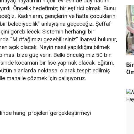
 ihtiyaç hayatımın hiçbir evresinde duymadım.
yırdı. Öncelik hedefimiz; birleştirici olmak. Bunu
ceğiz. Kadınların, gençlerin ve hatta çocukların
bir belediyecilik” anlayışına geçeceğiz. Şeffaf
çini görebilecek. Sistemin herhangi bir
rda “Mutfağımızı gezebilirsiniz” ibaresi bulunur,
 açık olacak. Neyin nasıl yapıldığını bilmek
olması bize güç verir. Belki önceliğimiz 50 bin
inde kocaman bir lise yapmak olacak. Eğitim,
Bi
 bütün alanlarda noktasal olarak tespit edilmiş
Öm
lle mahalle çözmek için çalışıyoruz.
inde hangi projeleri gerçekleştirmeyi