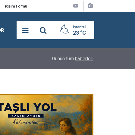
İletişim Formu
İstanbul
OR
23 °C
16:24
BEYLİKDÜZÜ’NDE YAZ SPOR KURSLARI TÜM H
Günün tüm
haberleri