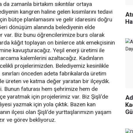
 da zamanla birtakım sıkıntılar ortaya
ediyenin kangren haline gelen kısımlarını tedavi
At
için bütçe planlamasını ve gelir idaresini doğru
Ha
 Geri dönüşüm alanında belediyenin elde
var. Biz bunu öğrencilerimize burs olarak
da kâğıt toplayan on binlerce atık emekçisinin
mine kavuşturacağız. Yeşil enerji üretimi ile
harcama kalemlerini azaltacağız. Kadınların
likli projelerimizden. Belediyemiz kesinlikle
esi sınırları önceden adeta fabrikalarda üretim
ile üreten ve katma değer yaratan bir ilçeydik.
i. Bunun faturası hem şehrimize hem de
lçe yaratmak için projelerimiz var. Biz Şişli’de
Ad
kâyesi yazmak için yola çıktık. Bazen kan
Ka
Gü
nın ilçesi olan Şişli’de yurttaşlarımızın yaşam
azır ve görev bekliyoruz.