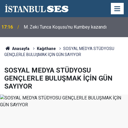
17:16
M. Zeki Tunca Koşusu'nu Kumbey kazandı
Merhum Asli Üyemiz M. Zeki Tunca'yı saygıyla
21:28
anıyoruz
Anasayfa
Kağıthane
SOSYAL MEDYA STÜDYOSU
GENÇLERLE BULUŞMAK İÇİN GÜN SAYIYOR
SOSYAL MEDYA STÜDYOSU
GENÇLERLE BULUŞMAK İÇİN GÜN
SAYIYOR