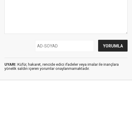
UYARI:
Küfür, hakaret, rencide edici ifadeler veya imalar ile inançlara
yönelik saldırı içeren yorumlar onaylanmamaktadır.
İstanbul Ses © 2009 - 2026 / Tel: 0850 308 54 42
E. Posta: istanbulses@gmail.com