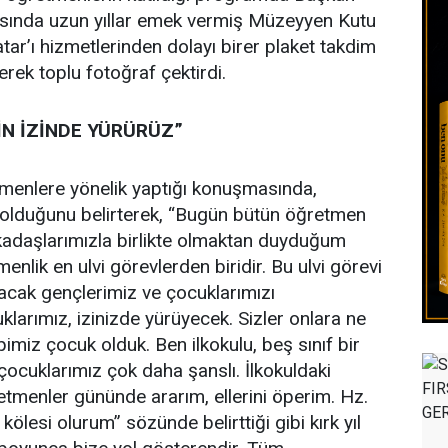
asında uzun yıllar emek vermiş Müzeyyen Kutu
’ı hizmetlerinden dolayı birer plaket takdim
rek toplu fotoğraf çektirdi.
N İZİNDE YÜRÜRÜZ”
menlere yönelik yaptığı konuşmasında,
v olduğunu belirterek, “Bugün bütün öğretmen
kadaşlarımızla birlikte olmaktan duyduğum
nlik en ulvi görevlerden biridir. Bu ulvi görevi
tacak gençlerimiz ve çocuklarımızı
klarımız, izinizde yürüyecek. Sizler onlara ne
imiz çocuk olduk. Ben ilkokulu, beş sınıf bir
ocuklarımız çok daha şanslı. İlkokuldaki
menler gününde ararım, ellerini öperim. Hz.
 kölesi olurum” sözünde belirttiği gibi kırk yıl