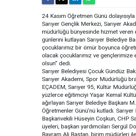
24 Kasım Öğretmen Günü dolayısıyla 
Sarıyer Gençlik Merkezi, Sarıyer Aka
müdürlüğü bünyesinde hizmet veren 
günlerini kutlayan Sarıyer Belediye B
çocuklarımız bir ömür boyunca öğretm
olacak çocuklarımız ve gençlerimize
olsun” dedi.
Sarıyer Belediyesi Çocuk Gündüz Bak
Sarıyer Akademi, Spor Müdürlüğü bran
EÇADEM, Sarıyer 95, Kültür Müdürlüğü’
yüzlerce eğitimciyi Yaşar Kemal Kül
ağırlayan Sarıyer Belediye Başkanı M
Öğretmenler Günü’nü kutladı. Sarıyer
Başkanvekili Hüseyin Coşkun, CHP Sa
üyeleri, başkan yardımcıları Sergül 
Bayram Ali Baştan, birim müdürleri i