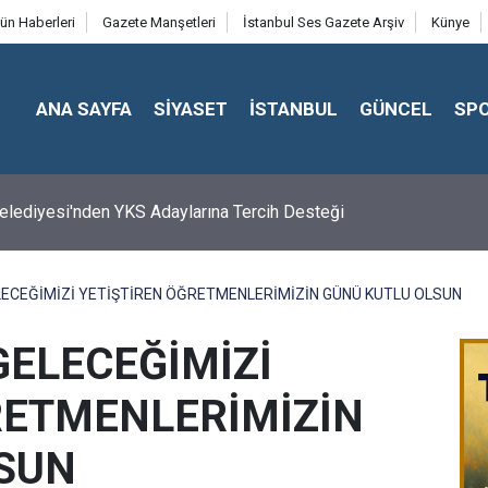
ün Haberleri
Gazete Manşetleri
İstanbul Ses Gazete Arşiv
Künye
ANA SAYFA
SİYASET
İSTANBUL
GÜNCEL
SP
 Belediyesi'nden YKS Adaylarına Tercih Desteği
LECEĞİMİZİ YETİŞTİREN ÖĞRETMENLERİMİZİN GÜNÜ KUTLU OLSUN
GELECEĞİMİZİ
RETMENLERİMİZİN
SUN