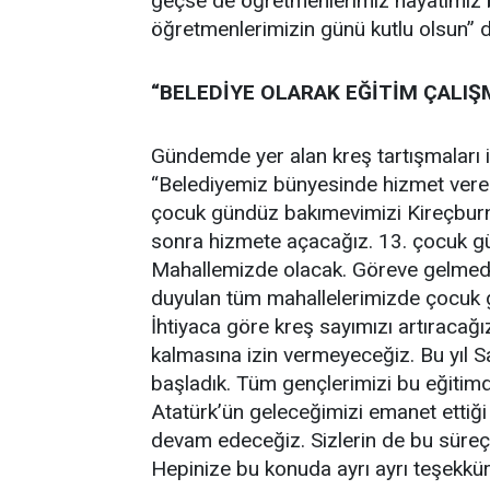
geçse de öğretmenlerimiz hayatımız 
öğretmenlerimizin günü kutlu olsun” d
“BELEDİYE OLARAK EĞİTİM ÇALIŞ
Gündemde yer alan kreş tartışmaları il
“Belediyemiz bünyesinde hizmet vere
çocuk gündüz bakımevimizi Kireçburn
sonra hizmete açacağız. 13. çocuk g
Mahallemizde olacak. Göreve gelmede
duyulan tüm mahallelerimizde çocuk g
İhtiyaca göre kreş sayımızı artıracağı
kalmasına izin vermeyeceğiz. Bu yıl 
başladık. Tüm gençlerimizi bu eğitim
Atatürk’ün geleceğimizi emanet ettiğ
devam edeceğiz. Sizlerin de bu süreçt
Hepinize bu konuda ayrı ayrı teşekkü