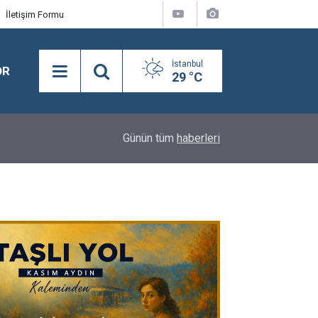
İletişim Formu
İstanbul
OR
29 °C
16:24
BEYLİKDÜZÜ’NDE YAZ SPOR KURSLARI TÜM H
Günün tüm
haberleri