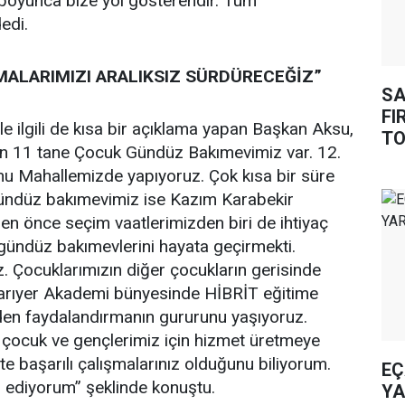
boyunca bize yol gösterendir. Tüm
edi.
MALARIMIZI ARALIKSIZ SÜRDÜRECEĞİZ”
SA
FI
e ilgili de kısa bir açıklama yapan Başkan Aksu,
TO
n 11 tane Çocuk Gündüz Bakımevimiz var. 12.
u Mahallemizde yapıyoruz. Çok kısa bir süre
ündüz bakımevimiz ise Kazım Karabekir
n önce seçim vaatlerimizden biri de ihtiyaç
ündüz bakımevlerini hayata geçirmekti.
z. Çocuklarımızın diğer çocukların gerisinde
Sarıyer Akademi bünyesinde HİBRİT eğitime
den faydalandırmanın gururunu yaşıyoruz.
i çocuk ve gençlerimiz için hizmet üretmeye
e başarılı çalışmalarınız olduğunu biliyorum.
EÇ
r ediyorum” şeklinde konuştu.
YA