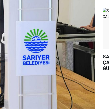
SA
ÇA
GÜ