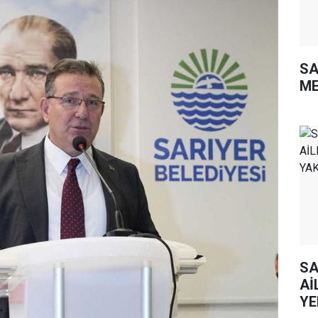
SA
ME
SA
Aİ
YE