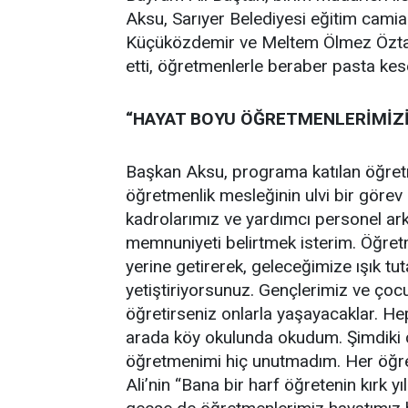
Aksu, Sarıyer Belediyesi eğitim cami
Küçüközdemir ve Meltem Ölmez Öztatar
etti, öğretmenlerle beraber pasta kese
“HAYAT BOYU ÖĞRETMENLERİMİZİ
Başkan Aksu, programa katılan öğret
öğretmenlik mesleğinin ulvi bir göre
kadrolarımız ve yardımcı personel ar
memnuniyeti belirtmek isterim. Öğretme
yerine getirerek, geleceğimize ışık tu
yetiştiriyorsunuz. Gençlerimiz ve çocu
öğretirseniz onlarla yaşayacaklar. Hep
arada köy okulunda okudum. Şimdiki ç
öğretmenimi hiç unutmadım. Her öğret
Ali’nin “Bana bir harf öğretenin kırk yıl