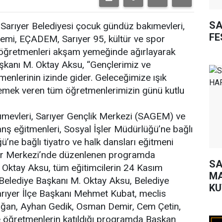
SA
Sarıyer Belediyesi çocuk gündüz bakımevleri,
FE
demi, EÇADEM, Sarıyer 95, kültür ve spor
öğretmenleri akşam yemeğinde ağırlayarak
aşkanı M. Oktay Aksu, “Gençlerimiz ve
enlerinin izinde gider. Geleceğimize ışık
 emek veren tüm öğretmenlerimizin günü kutlu
ımevleri, Sarıyer Gençlik Merkezi (SAGEM) ve
ş eğitmenleri, Sosyal İşler Müdürlüğü’ne bağlı
ne bağlı tiyatro ve halk dansları eğitmeni
tür Merkezi’nde düzenlenen programda
SA
. Oktay Aksu, tüm eğitimcilerin 24 Kasım
MA
 Belediye Başkanı M. Oktay Aksu, Belediye
KU
rıyer İlçe Başkanı Mehmet Kubat, meclis
Doğan, Ayhan Gedik, Osman Demir, Cem Çetin,
le öğretmenlerin katıldığı programda Başkan