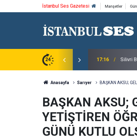
İstanbul Ses Gazetesi
Manşetler
Gün
u Syntagma kazandı
24
17:16
Silivri
Anasayfa
Sarıyer
BAŞKAN AKSU; GE
BAŞKAN AKSU; 
YETİŞTİREN ÖĞ
GÜNÜ KUTLU OL