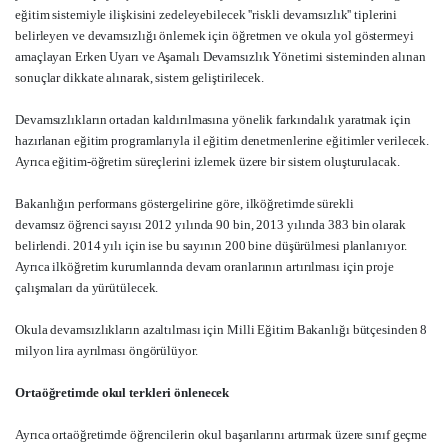
eğitim sistemiyle ilişkisini zedeleyebilecek ''riskli devamsızlık'' tiplerini
belirleyen ve devamsızlığı önlemek için öğretmen ve okula yol göstermeyi
amaçlayan Erken Uyarı ve Aşamalı Devamsızlık Yönetimi sisteminden alınan
sonuçlar dikkate alınarak, sistem geliştirilecek.
Devamsızlıkların ortadan kaldırılmasına yönelik farkındalık yaratmak için
hazırlanan eğitim programlarıyla il eğitim denetmenlerine eğitimler verilecek.
Ayrıca eğitim-öğretim süreçlerini izlemek üzere bir sistem oluşturulacak.
Bakanlığın performans göstergelirine göre, ilköğretimde sürekli
devamsız öğrenci sayısı 2012 yılında 90 bin, 2013 yılında 383 bin olarak
belirlendi. 2014 yılı için ise bu sayının 200 bine düşürülmesi planlanıyor.
Ayrıca ilköğretim kurumlarında devam oranlarının artırılması için proje
çalışmaları da yürütülecek.
Okula devamsızlıkların azaltılması için Milli Eğitim Bakanlığı bütçesinden 8
milyon lira ayrılması öngörülüyor.
Ortaöğretimde okul terkleri önlenecek
Ayrıca ortaöğretimde öğrencilerin okul başarılarını artırmak üzere sınıf geçme