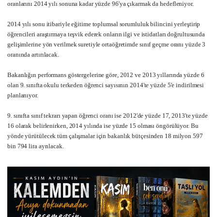
oranlarını 2014 yılı sonuna kadar yüzde 96'ya çıkarmak da hedefleniyor.
2014 yılı sonu itibariyle eğitime toplumsal sorumluluk bilincini yerleştirip
öğrencileri araştırmaya teşvik ederek onların ilgi ve istidatları doğrultusunda
gelişimlerine yön verilmek suretiyle ortaöğretimde sınıf geçme oranı yüzde 3
oranında artırılacak.
Bakanlığın performans göstergelerine göre, 2012 ve 2013 yıllarında yüzde 6
olan 9. sınıfta okulu terkeden öğrenci sayısının 2014'te yüzde 5'e indirilmesi
planlanıyor.
9. sınıfta sınıf tekrarı yapan öğrenci oranı ise 2012'de yüzde 17, 2013'te yüzde
16 olarak belirlenirken, 2014 yılında ise yüzde 15 olması öngörülüyor. Bu
yönde yürütülecek tüm çalışmalar için bakanlık bütçesinden 18 milyon 597
bin 794 lira ayrılacak.