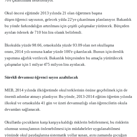
70'e çıkartılması hedefleniyor.
Okul öncesi eğitimde 2013 yılında 21 olan öğretmen başına
düşen öğrenci sayısının, gelecek yılda 22'ye çıkarılması planlanıyor. Bakanlık
bu yönde farkındalığın artırılması için çeşitli çalışmalar yürütecek. Bütçeden
ayrılan ödenek de 710 bin lira olarak belirlendi.
İlkokulda yüzde 98.66, ortaokulda yüzde 93.09 olan net okullaşma
oranı, 2014 yılı sonuna kadar yüzde 100'e çıkarılacak. Bunun için derslik
yapımına ağırlık verilecek. Bakanlık bütçesinden bu amaçla yürütülecek
çalışmalar için 1 milyar 475 milyon lira ayrılacak.
Sürekli devamsız öğrenci sayısı azaltılacak
MEB, 2014 yılında ilköğretimde okul terklerinin önüne geçebilmek için de
önemli adımlar atmayı planlıyor. Bu yönde, 2013-2014 eğitim öğretim yılında
ilkokul ve ortaokulda 41 gün ve üzeri devamsızlığı olan öğrencilerin okula
devamları sağlanacak.
Okullarda çocukların karşı karşıya kaldığı risklerin belirlenmesi, bu risklerin
olumsuz sonuçlarının önlenebilmesi için müdaheleler uygulanabilmesi
yönünde okul paydaşlarına sistematik yollar sunan, aynı zamanda çocuğun