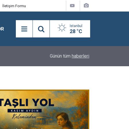
İletişim Formu
İstanbul
OR
28 °C
18:08
Semra Dinçer, Kapıkule Sınır Kapısı'nda Gurbetçil
Günün tüm
haberleri