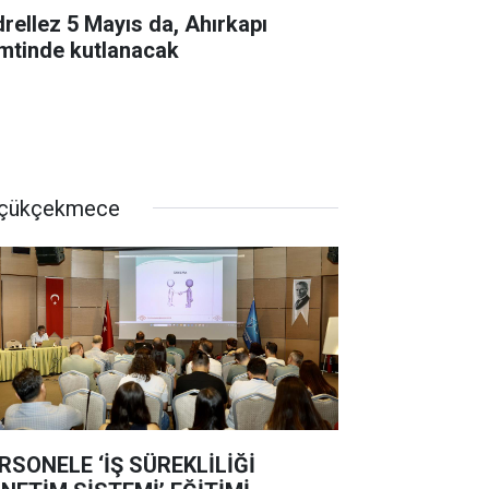
drellez 5 Mayıs da, Ahırkapı
mtinde kutlanacak
çükçekmece
RSONELE ‘İŞ SÜREKLİLİĞİ