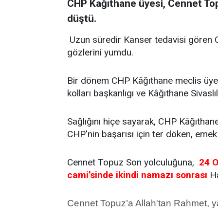
CHP Kağıthane üyesi, Cennet Top
düştü.
Uzun süredir Kanser tedavisi gören 
gözlerini yumdu.
Bir dönem CHP Kâğıthane meclis üyeli
kolları başkanlıgı ve Kâğıthane Sivaslı
Sağlığını hiçe sayarak, CHP Kâğıthane 
CHP'nin başarısı için ter döken, eme
Cennet Topuz Son yolculuğuna,
24 O
cami’sinde ikindi namazı sonrası
Ha
Cennet Topuz’a Allah'tan Rahmet, ya