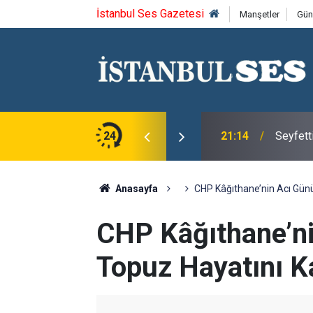
İstanbul Ses Gazetesi
Manşetler
Gün
ca'yı saygıyla anıyoruz
24
21:14
Seyfett
Anasayfa
CHP Kâğıthane’nin Acı Günü
CHP Kâğıthane’ni
Topuz Hayatını K