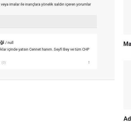
 veya imalar ile inançlara yönelik saldırı içeren yorumlar
iği
Ma
/ null
ıklar içinde yatsın Cennet hanım. Seyfi Bey ve tüm CHP
n
(0)