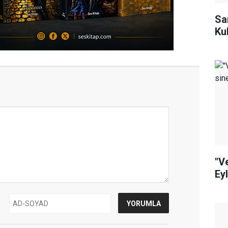
Sa
Ku
"V
Ey