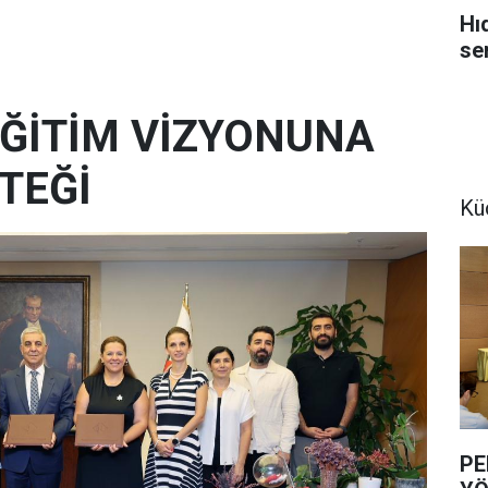
Hı
se
 EĞİTİM VİZYONUNA
TEĞİ
Kü
PE