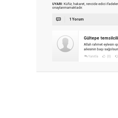
UYARI:
Küfür, hakaret, rencide edici ifadeler
onaylanmamaktadır.
1 Yorum
Gültepe temsilcil
Allah rahmet eylesin ış
ailesinin başı sağolsu
Yanıtla
(0)