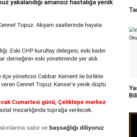
uz yakalandığı amansız hastalığa yenik
Ta
Cennet Topuz. Akşam saatlerinde hayata
ği. Eski CHP kurultay delegesi, eski kadın
lar derneğinin eski yönetiminde yer aldı.
ilçe yöneticisi Cabbar Kement ile birlikte
k veren Cennet Topuz Kanser’e yenik düştü
Ya
Bil
cak Cumartesi günü, Çeliktepe merkez
stal mezarlığında toprağa verilecek.
kınlarına sabır ve
başsağlığı diliyoruz