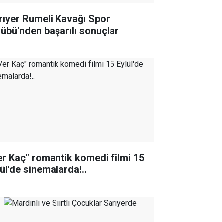
rıyer Rumeli Kavağı Spor
lübü'nden başarılı sonuçlar
er Kaç" romantik komedi filmi 15
lül'de sinemalarda!..