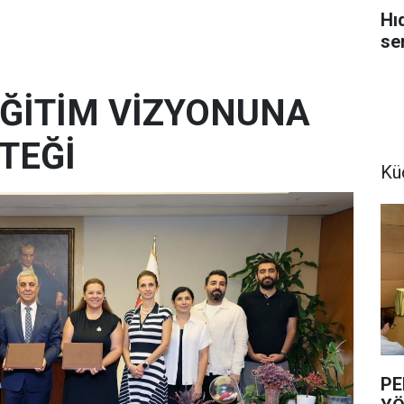
Hı
se
 EĞİTİM VİZYONUNA
TEĞİ
Kü
PE