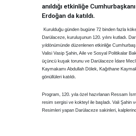
anıldığı etkinliğe Cumhurbaşkanı
Erdoğan da katıldı.
Kurulduğu günden bugüne 72 binden fazla kökeni
Darülaceze, kuruluşunun 120. yılını kutladı. Da
yıldönümünde düzenlenen etkinliğe Cumhurbaşka
Valisi Vasip Şahin, Aile ve Sosyal Politikalar B
üçüncü kuşak torunu ve Darülaceze İdare Mec
Kaymakamı Abdullah Dölek, Kağıthane Kaymak
gönüllüleri katıldı.
Program, 120. yıla özel hazırlanan Ressam İsmail
resim sergisi ve kokteyl ile başladı. Vali Şahin v
Resimleri yapan Darülaceze sakinleri, kalplerinde