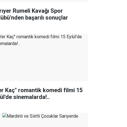
rıyer Rumeli Kavağı Spor
lübü'nden başarılı sonuçlar
er Kaç" romantik komedi filmi 15
lül'de sinemalarda!..