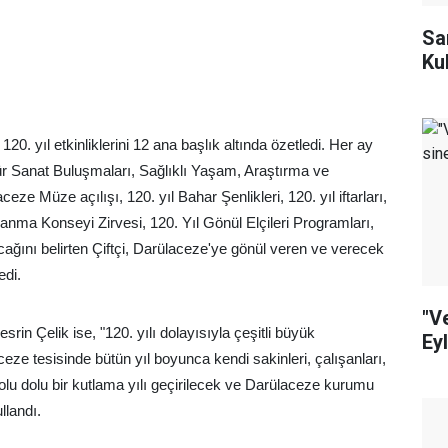
Sa
Ku
120. yıl etkinliklerini 12 ana başlık altında özetledi. Her ay
ültür Sanat Buluşmaları, Sağlıklı Yaşam, Araştırma ve
e Müze açılışı, 120. yıl Bahar Şenlikleri, 120. yıl iftarları,
şlanma Konseyi Zirvesi, 120. Yıl Gönül Elçileri Programları,
acağını belirten Çiftçi, Darülaceze'ye gönül veren ve verecek
edi.
"V
rin Çelik ise, "120. yılı dolayısıyla çeşitli büyük
Ey
ceze tesisinde bütün yıl boyunca kendi sakinleri, çalışanları,
le dolu dolu bir kutlama yılı geçirilecek ve Darülaceze kurumu
llandı.