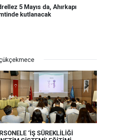
drellez 5 Mayıs da, Ahırkapı
mtinde kutlanacak
çükçekmece
RSONELE ‘İŞ SÜREKLİLİĞİ