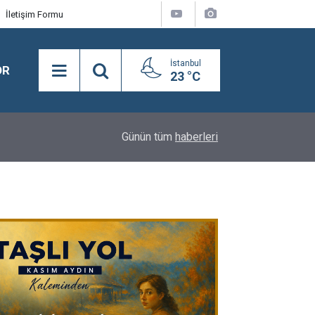
İletişim Formu
İstanbul
OR
23 °C
18:08
Semra Dinçer, Kapıkule Sınır Kapısı'nda Gurbetçil
Günün tüm
haberleri