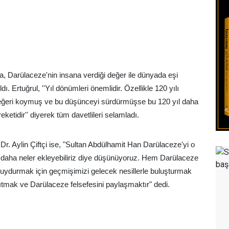
, Darülaceze'nin insana verdiği değer ile dünyada eşi
 Ertuğrul, ''Yıl dönümleri önemlidir. Özellikle 120 yılı
değeri koymuş ve bu düşünceyi sürdürmüşse bu 120 yıl daha
ketidir'' diyerek tüm davetlileri selamladı.
. Aylin Çiftçi ise, "Sultan Abdülhamit Han Darülaceze'yi o
e daha neler ekleyebiliriz diye düşünüyoruz. Hem Darülaceze
uydurmak için geçmişimizi gelecek nesillerle buluşturmak
ıtmak ve Darülaceze felsefesini paylaşmaktır" dedi.