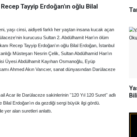
 Recep Tayyip Erdoğan'ın oğlu Bilal
Ta
, yaşı cinsi, aidiyeti farklı her yaştan insana kucak açan
rülaceze'nin kurucusu Sultan 2. Abdülhamit Han'ın ölüm
nı Recep Tayyip Erdoğan'ın oğlu Bilal Erdoğan, İstanbul
akanlığı Müsteşarı Nesrin Çelik, Sultan Abdülhamid Han’ın
lisi Üyesi Abdülhamit Kayıhan Osmanoğlu, Eyüp
amı Ahmed Akın Varıcıer, sanat dünyasından Darülaceze
Ya
Bil
 Acar ile Darülaceze sakinlerinin ''120 Yıl 120 Suret'' adlı
e Bilal Erdoğan'ın da gezdiği sergi büyük ilgi gördü.
 yer alan suretleri anlattı.