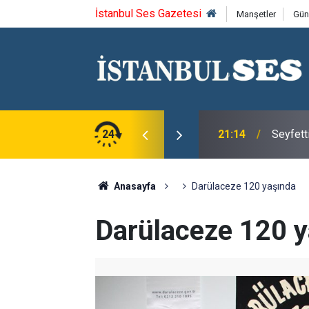
İstanbul Ses Gazetesi
Manşetler
Gün
ca'yı saygıyla anıyoruz
24
21:14
Seyfett
Anasayfa
Darülaceze 120 yaşında
Darülaceze 120 y